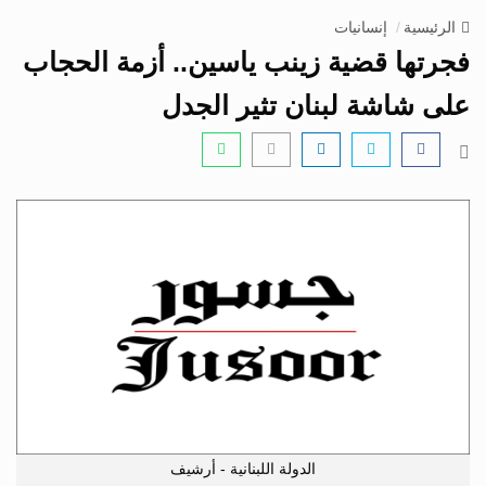
v
الرئيسية
إنسانيات
i
فجرتها قضية زينب ياسين.. أزمة الحجاب
g
a
على شاشة لبنان تثير الجدل
t
i
o
n
الدولة اللبنانية - أرشيف