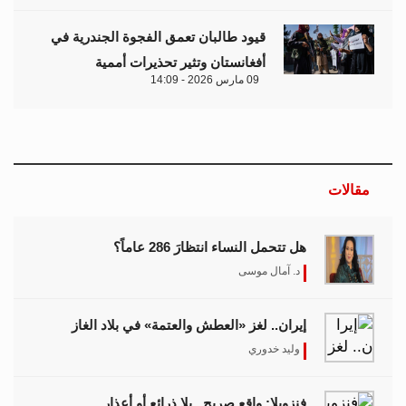
قيود طالبان تعمق الفجوة الجندرية في
أفغانستان وتثير تحذيرات أممية
09 مارس 2026 - 14:09
مقالات
هل تتحمل النساء انتظارَ 286 عاماً؟
د. آمال موسى
إيران.. لغز «العطش والعتمة» في بلاد الغاز
وليد خدوري
فنزويلا: واقع صريح.. بلا ذرائع أو أعذار