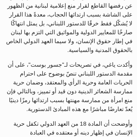
عن رفضها القاطع لقرار منع إعلامية لبنانية من الظهور
على الشاشة بسبب ارتدائها الحجاب، معدةً هذا القرار
لا يُشكّل فقط خرقًا للدستور اللبناني، بل يمثل انتهاكًا
صارخًا للمعايير الدولية والمواثيق التي التزم بها لبنان
في إطار حقوق الإنسان، ولا سيما العهد الدولي الخاص
بالحقوق المدنية والسياسية.
وأكدت ياغي، في تصريحات لـ"جسور بوست"، على أن
مقدمة الدستور اللبناني تنصّ بوضوح على احترام
الحريات العامة وحرية الرأي والمعتقد، وضمان حرية
ممارسة الشعائر الدينية دون قيد أو تمييز، وبالتالي فإن
منع امرأة من ممارسة مهنتها بسبب ارتدائها رمزًا دينيًا
يُعدّ تعارضًا مباشرًا مع هذه المبادئ الدستورية.
وأوضحت أن المادة 18 من العهد الدولي تكفل حرية
الإنسان في إظهار دينه أو معتقده في العبادة