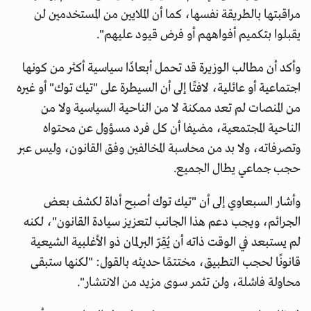
مراقبتها بالطريقة نفسها، كما أن الملايين من المستخدمين لن
يقبلوا بتكميم أفواههم أو فرض قيود عليهم".
وأكد أن مطالب الوزيرة قد تحمل أبعادًا سياسية أكثر من كونها
اجتماعية أو عائلية، لافتًا إلى أن السيطرة على "تيك توك" أو غيره
من المنصات لم تعد ممكنة لا من الناحية السياسية ولا من
الناحية المجتمعية، مضيفا أن كل فرد مسؤول عن محتواه
وتصرفاته، ولا بد من محاسبة المخالفين وفق القانون، وليس عبر
حجب جماعي يطال الجميع.
وأشار السبعاوي إلى أن "تيك توك أصبح أداة لكشف بعض
الجرائم، ويجب دعم هذا الجانب لتعزيز سيادة القانون"، لكنه
لم يستبعد في الوقت ذاته أن يُقِرّ البرلمان ذو الأغلبية الشيعية
قانونًا لحجب التطبيق، مختتمًا حديثه بالقول: "لكنها ستبقى
محاولة فاشلة، ولن تثمر سوى مزيد من الانتشار".