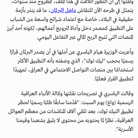
ولفتوا إلى أن التطور اللافت في هذا الملف، المطروح منذ سنوات،
يتمثل في طرحه الآن للنقاش
داخل البرلمان
، ما قد ينذر بأزمة
حقيقية في البلاد، خاصة مع اعتماد شرائح واسعة من الشباب
على التطبيق كمصدر دخل وأداة لترويج أعمالهم، لكونه أحد أبرز
المنصات التي تتيح الربح المالي عبر التفاعل اليومي.
وأعربت الوزيرة هيام الياسري عن أملها في أن يصدر البرلمان قرارًا
رسميًا بحجب "تيك توك"، الذي وصفته بأنه التطبيق الأكثر
استخدامًا بين منصات التواصل الاجتماعي في العراق، تمهيدًا
لتطبيق القرار فعليًا.
وقالت الياسري في تصريحات نقلتها وكالة الأنباء العراقية
الرسمية (واع) يوم السبت: "قدّمنا سابقًا طلبًا رسميًا لحظر
تطبيق التيك توك، بعد تلقي آلاف المناشدات من معظم العوائل
العراقية، نظرًا لما يحتويه من محتوى لا يليق بشعبنا وقيمنا
الأسرية".