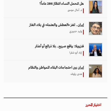
هل تتحمل النساء انتظارَ 286 عاماً؟
د. آمال موسى
إيران.. لغز «العطش والعتمة» في بلاد الغاز
وليد خدوري
فنزويلا: واقع صريح.. بلا ذرائع أو أعذار
إياد أبو شقرا
إيران بين احتجاجات البقاء للمواطن والنظام
هدى رؤوف
اختيار المحرر