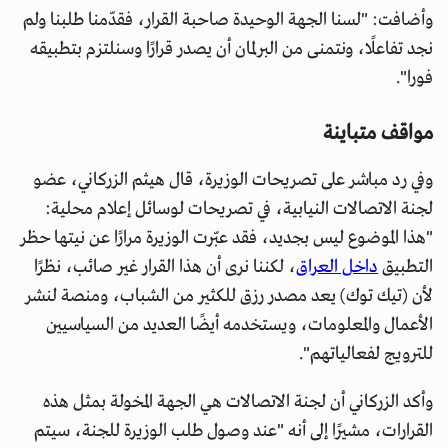
وأضافت: "لسنا الجهة الوحيدة صاحبة القرار، فقدّمنا طلبنا ولم
نجد تفاعلًا، ونتمنى من البرلمان أن يصدر قرارًا وسنلتزم بتطبيقه
فورا".
مواقف متباينة
وفي رد مباشر على تصريحات الوزيرة، قال هيثم الزركاني، عضو
لجنة الاتصالات النيابية، في تصريحات لوسائل إعلام محلية:
"هذا الموضوع ليس بجديد، فقد عبّرت الوزيرة مرارًا عن نيتها حظر
التطبيق
داخل العراق
، لكننا نرى أن هذا القرار غير صائب، نظرًا
لأن (تيك توك) يعد مصدر رزق للكثير من الشباب، ومنصة لنشر
الأعمال والمعلومات، ويستخدمه أيضًا العديد من السياسيين
للترويج لفعالياتهم".
وأكد الزركاني أن لجنة الاتصالات هي الجهة المخولة بمثل هذه
القرارات، مشيرًا إلى أنه "عند وصول طلب الوزيرة للجنة، سيتم