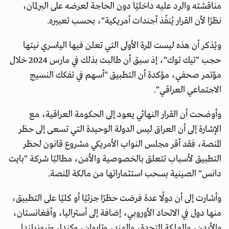
مناقشته والرد عليه داخليًا دون الحاجة لعرضه على البرلمان،
نظرًا لأن القرار يُنفّذ أجندات أمريكية"، بحسب تعبيره.
ويُذكر أن هذه ليست المرة الأولى التي تعلن فيها الياسري نيتها
حجب "تيك توك"، إذ سبق أن طالبت بذلك في مارس 2024 خلال
مؤتمر صحفي، مؤكدة أن التطبيق "أسهم في تفكك النسيج
الاجتماعي العراقي".
وأوضحت أن القرار النهائي يعود إلى الحكومة العراقية، مع
الإشارة إلى أن العراق ليس الدولة الوحيدة التي تسعى إلى حظر
المنصة، فقد أقر مجلس النواب الأمريكي مشروع قانون لحظر
التطبيق لأسباب تتعلق بالخصوصية والأمن، مطالبًا شركة "بايت
دانس" الصينية بسحب استثماراتها من مالكة المنصة.
وأشارت إلى أن دولًا عدة فرضت حظرًا جزئيًا أو كليًا على التطبيق،
منها دول في الاتحاد الأوروبي، إضافة إلى أستراليا، وأفغانستان،
والأردن، والمملكة المتحدة، والهند، وتايوان، وكندا، ونيوزيلندا.