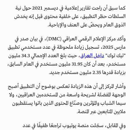
كما سبق أن راجت تقارير إعلامية في ديسمبر 2021 حول نية
السلطات حظر التطبيق، على خلفية محتوى قيل إنه يخدش
الذوق العام ويحضّ على العنف والإباحية.
وأكد مركز الإعلام الرقمي العراقي (DMC)، في بيان صدر في
مارس 2025، تسجيل زيادة ملحوظة في عدد مستخدمي تطبيق
"تيك توك"
داخل العراق
، حيث بلغ العدد الإجمالي 34.3 مليون
مستخدم، بعد أن كان 31.95 مليون مستخدم في العام السابق،
بزيادة قدرها 2.35 مليون مستخدم جديد.
وأشار المركز إلى أن هذه الزيادة تعكس بوضوح أن التطبيق أصبح
الوجهة المفضلة لشريحة واسعة من المستخدمين العراقيين، ولا
سيما الشباب والمؤثرين وصنّاع المحتوى الذين باتوا يستقطبون
ملايين المتابعين عبر المنصة.
وفي المقابل، سجّلت منصة يوتيوب تراجعًا طفيفًا في عدد