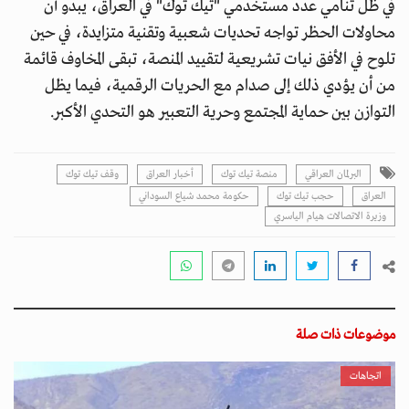
في ظل تنامي عدد مستخدمي "تيك توك" في العراق، يبدو أن
محاولات الحظر تواجه تحديات شعبية وتقنية متزايدة، في حين
تلوح في الأفق نيات تشريعية لتقييد المنصة، تبقى المخاوف قائمة
من أن يؤدي ذلك إلى صدام مع الحريات الرقمية، فيما يظل
التوازن بين حماية المجتمع وحرية التعبير هو التحدي الأكبر.
البرلمان العراقي
منصة تيك توك
أخبار العراق
وقف تيك توك
العراق
حجب تيك توك
حكومة محمد شياع السوداني
وزيرة الاتصالات هيام الياسري
موضوعات ذات صلة
اتجاهات