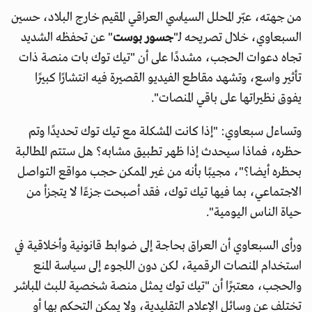
من جهته، عبّر المحلل السياسي العراقي المقيم خارج البلاد، حسين
السبعاوي، خلال تصريحه لـ"
جسور بوست
" عن تحفظه الشديد
تجاه دعوات الحجب، مشددًا على أن "تيك توك بات منصة ذات
تأثير واسع، وتشهد مقاطع الفيديو القصيرة فيه انتشارًا كبيرًا
يفوق نظيراتها على باقي المنصات".
وتساءل سبعاوي: "إذا كانت المشكلة مع تيك توك تحديدًا وتم
حظره، فماذا سيحدث إذا ظهر تطبيق مشابه؟ هل ستتم المطالبة
بحظره أيضا؟"، مجيبًا بأنه من غير الممكن حجب مواقع التواصل
الاجتماعي، بما فيها تيك توك، فقد أصبحت جزءًا لا يتجزأ من
حياة الناس اليومية".
ورأى السبعاوي أن العراق بحاجة إلى ضوابط قانونية وأخلاقية في
استخدام المنصات الرقمية، لكن دون اللجوء إلى سياسة المنع
والحجب، معتبرًا أن "تيك توك يمثل منصة شخصية للبث المباشر
تختلف عن وسائل الإعلام التقليدية، ولا يمكن التحكم بها أو