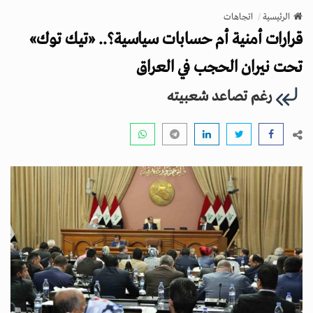
v
الرئيسية
اتجاهات
i
قرارات أمنية أم حسابات سياسية؟.. «تيك توك»
g
a
تحت نيران الحجب في العراق
t
رغم تصاعد شعبيته
i
o
n