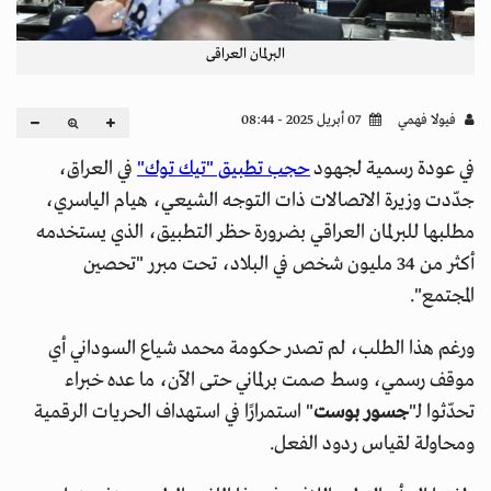
البرلمان العراقى
فيولا فهمي
07 أبريل 2025 - 08:44
في عودة رسمية لجهود
حجب تطبيق "تيك توك"
في العراق،
جدّدت وزيرة الاتصالات ذات التوجه الشيعي، هيام الياسري،
مطلبها للبرلمان العراقي بضرورة حظر التطبيق، الذي يستخدمه
أكثر من 34 مليون شخص في البلاد، تحت مبرر "تحصين
المجتمع".
ورغم هذا الطلب، لم تصدر حكومة محمد شياع السوداني أي
موقف رسمي، وسط صمت برلماني حتى الآن، ما عده خبراء
تحدّثوا لـ"
جسور بوست
" استمرارًا في استهداف الحريات الرقمية
ومحاولة لقياس ردود الفعل.