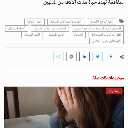
متفاقمة تهدد حياة مئات الآلاف من المدنيين.
أزمة النزوح القسري
أزمات واحتياجات إنسانية
خطر المجاعة
الجيش السوداني وقوات الدعم السريع
العاملين في المجال الإنساني
أخبار السودان
تطورات الحرب السودانية
السودان
الأمم المتحدة
اﻷمم المتحدة
كليمنتاين نكويتا-سلامي
موضوعات ذات صلة
إنسانيات