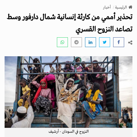
v
الرئيسية
أخبار
i
تحذير أممي من كارثة إنسانية شمال دارفور وسط
g
a
تصاعد النزوح القسري
t
i
o
n
النزوح في السودان - أرشيف