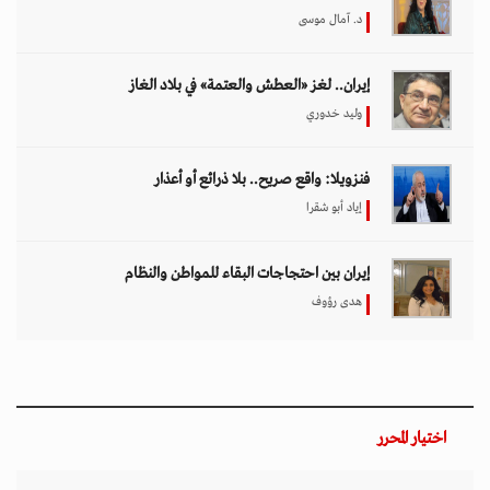
د. آمال موسى
إيران.. لغز «العطش والعتمة» في بلاد الغاز
وليد خدوري
فنزويلا: واقع صريح.. بلا ذرائع أو أعذار
إياد أبو شقرا
إيران بين احتجاجات البقاء للمواطن والنظام
هدى رؤوف
اختيار المحرر