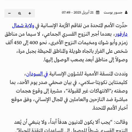
جسور بوست
21 أبريل 2025 - 07:49
حذّرت الأمم المتحدة من تفاقم الأزمة الإنسانية في
ولاية شمال
دارفور
، بعدما أجبر النزوح القسري الجماعي، لا سيما من مناطق
زمزم وأبو شوك ومخيمات النزوح الأخرى، نحو 400 إلى 450 ألف
شخص على الفرار باتجاه طويلة والمناطق المحيطة بجبل مرة،
وصولاً إلى مناطق أبعد يصعب الوصول إليها.
ونددت المنسقة الأممية للشؤون الإنسانية
في السودان
،
كليمنتاين نكويتا-سلامي، في بيان صحفي صدر يوم الأحد، بما
وصفته بـ"الانتهاكات غير المقبولة"، مشيرة إلى وقوع هجمات
مباشرة ضد النازحين والعاملين في المجال الإنساني، وفق موقع
أخبار الأمم المتحدة.
وقالت: “يجب ألا يكون المدنيون هدفاً أبداً، ولا ينبغي أن يُعد
النزوح القسري شرطاً للوصول إلى المساعدات المنقذة للحياة”.