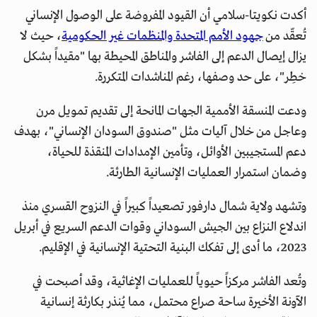
أكدت نكويتا-سلامي أن القيود المفروضة على الوصول الإنساني
تُعقّد من
جهود الأمم المتحدة والمنظمات غير الحكومية
، حيث لا
يزال إيصال الدعم إلى الفاشر والمناطق المحيطة بها "مقيداً بشكل
خطِر"، على حد وصفها، رغم المناشدات المتكررة.
ودعت المنسقة الأممية الجهات المانحة إلى تقديم تمويل مرن
وعاجل من خلال آليات مثل "صندوق السودان الإنساني"، بهدف
دعم المستجيبين الأوائل، وتأمين الإمدادات المنقذة للحياة،
وضمان استمرار العمليات الإنسانية الطارئة.
وتشهد ولاية شمال دارفور تصعيداً كبيراً في النزوح القسري منذ
اندلاع النزاع بين الجيش السوداني وقوات الدعم السريع في أبريل
2023، ما أدى إلى تفكك البنية التحتية الإنسانية في الإقليم.
وتُعد الفاشر مركزاً حيوياً للعمليات الإغاثية، وقد أصبحت في
الآونة الأخيرة ساحة صراع محتمل، مما يُنذر بكارثة إنسانية