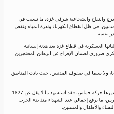
الدرج والتفاح والشجاعية شرقي غزة، ما تسبب في
دنيين، في ظل انقطاع الكهرباء وندرة المياه ونقص
در نفسه.
ارس الماضي عملياتها العسكرية في قطاع غزة بعد هدنة إنسانية
ري ضروري لضمان الإفراج عن الرهائن المحتجزين
ايا، ولا سيما في صفوف المدنيين، حيث باتت المناطق
ووفقاً لإحصاءات وزارة الصحة في غزة، التي تديرها حركة حماس، فقد استشهد ما لا يقل عن 1827
رس، ما يرفع إجمالي عدد الشهداء منذ بدء الحرب