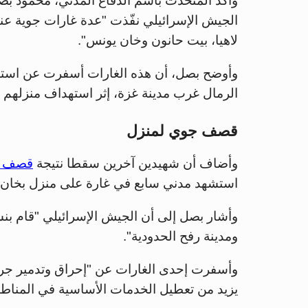
وأكد المتحدث باسم الدفاع المدني، محمود ب
الجيش الإسرائيلي نفّذت "عدة غارات جوية ع
لاهيا، بيت حانون وخان يونس".
وأوضح بصل، أن هذه الغارات أسفرت عن استشهاد 7 مدنيين،
الرمال غرب مدينة غزة، إثر استهداف منزلهم 
قصف جوي لمنزل
وأضاف أن شهيدين آخرين سقطا نتيجة
قصف ج
استشهد مدني سابع في غارة على منزل بخان 
وأشار بصل إلى أن الجيش الإسرائيلي "قام ب
ومدينة رفح الحدودية".
وأسفرت إحدى الغارات عن "إحراق وتدمير جرافا
يزيد من تعطيل الخدمات الأساسية في المناطق