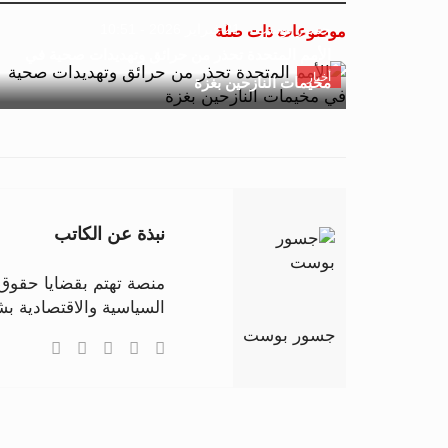
جسور بوست
21 فبراير 2026 - 10:51
موضوعات ذات صلة
الأمم المتحدة تحذر من حرائق وتهديدات صحية في
أخبار
مخيمات النازحين بغزة
نبذة عن الكاتب
منصة تهتم بقضايا حقوق ا
السياسية والاقتصادية 
جسور بوست