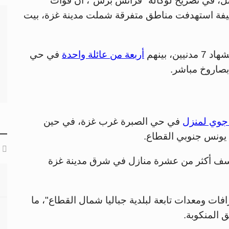
صل، في تصريح لوكالة "فرانس برس"، أن قوات
نيفة استهدفت مناطق متفرقة شملت مدينة غزة، بيت
 بينهم
أربعة من عائلة واحدة
في حي
بصاروخ مباشر.
وي لمنزل
في حي الصبرة غرب غزة، في حين
يونس جنوبي القطاع.
نسف أكثر من عشرة منازل في شرق مدينة غزة
ت ومعدات تابعة لبلدية جباليا شمال القطاع"، ما
 المنكوبة.