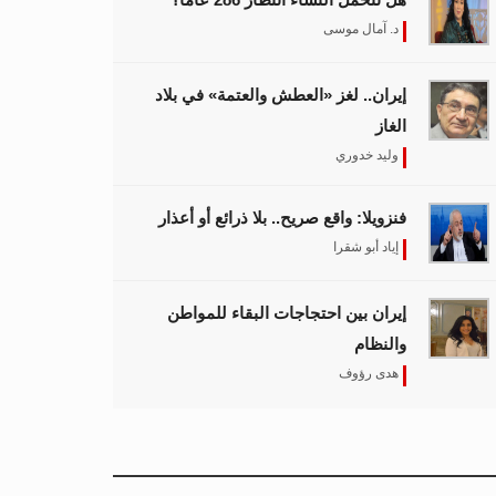
د. آمال موسى
إيران.. لغز «العطش والعتمة» في بلاد
الغاز
وليد خدوري
فنزويلا: واقع صريح.. بلا ذرائع أو أعذار
إياد أبو شقرا
إيران بين احتجاجات البقاء للمواطن
والنظام
هدى رؤوف