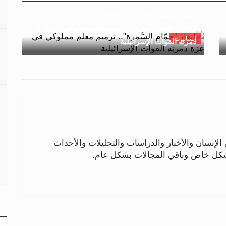
جسور بوست
20 فبراير 2026 - 19:01
إنقاذ "حمّام السَّمرة".. ترميم معلم مملوكي في غزة
إنسانيات
دمرته القوات الإسرائيلية
لإنسان والأخبار والدراسات والتحليلات والأحداث
بشكل خاص وباقي المجالات بشكل عام.