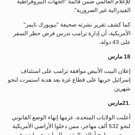
للإعلام العالمي ضمن قائمة "الجهات البيروقراطية
الفيدرالية غير الضرورية".
كما كشف تقرير نشرته صحيفة "نيويورك تايمز"
الأمريكية، أن إدارة ترامب تدرس فرض حظر السفر
على 43 دولة،
18 مارس
إعلان البيت الأبيض موافقة ترامب على استئناف
إسرائيل حربها على قطاع غزة بعد هدنة استمرت لنحو
شهرين
.
21مارس
أعلنت الولايات المتحدة، عزمها إنهاء الوضع القانوني
لنحو 532 ألف مهاجر، ممن دخلوا الأراضي الأمريكية
بموجب برنامج أطلقه الرئيس السابق جو بايدن في