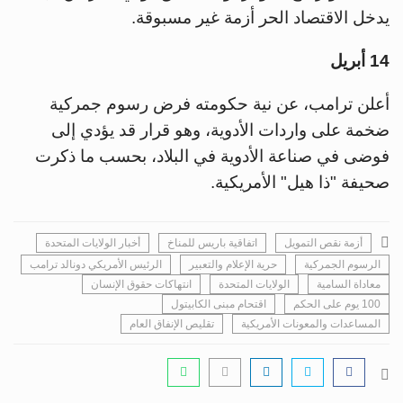
يدخل الاقتصاد الحر أزمة غير مسبوقة.
14 أبريل
أعلن ترامب، عن نية حكومته فرض رسوم جمركية
ضخمة على واردات الأدوية، وهو قرار قد يؤدي إلى
فوضى في صناعة الأدوية في البلاد، بحسب ما ذكرت
صحيفة "ذا هيل" الأمريكية.
أزمة نقص التمويل
اتفاقية باريس للمناخ
أخبار الولايات المتحدة
الرسوم الجمركية
حرية الإعلام والتعبير
الرئيس الأمريكي دونالد ترامب
معاداة السامية
الولايات المتحدة
انتهاكات حقوق الإنسان
100 يوم على الحكم
اقتحام مبنى الكابيتول
المساعدات والمعونات الأمريكية
تقليص الإنفاق العام