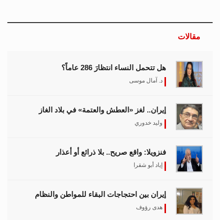
مقالات
هل تتحمل النساء انتظارَ 286 عاماً؟
د. آمال موسى
إيران.. لغز «العطش والعتمة» في بلاد الغاز
وليد خدوري
فنزويلا: واقع صريح.. بلا ذرائع أو أعذار
إياد أبو شقرا
إيران بين احتجاجات البقاء للمواطن والنظام
هدى رؤوف