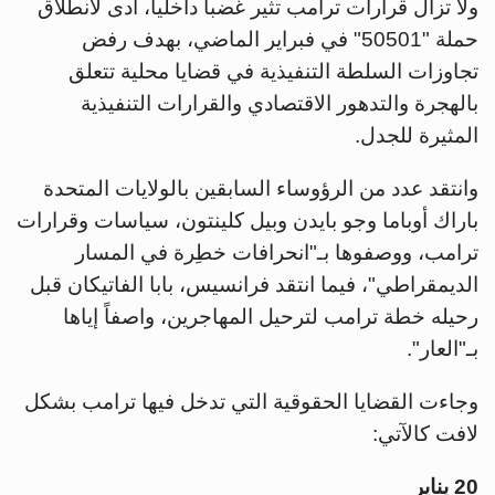
ولا تزال قرارات ترامب تثير غضباً داخلياً، أدى لانطلاق
حملة "50501" في فبراير الماضي، بهدف رفض
تجاوزات السلطة التنفيذية في قضايا محلية تتعلق
بالهجرة والتدهور الاقتصادي والقرارات التنفيذية
المثيرة للجدل.
وانتقد عدد من الرؤوساء السابقين بالولايات المتحدة
باراك أوباما وجو بايدن وبيل كلينتون، سياسات وقرارات
ترامب، ووصفوها بـ"انحرافات خطِرة في المسار
الديمقراطي"، فيما انتقد فرانسيس، بابا الفاتيكان قبل
رحيله خطة ترامب لترحيل المهاجرين، واصفاً إياها
بـ"العار".
وجاءت القضايا الحقوقية التي تدخل فيها ترامب بشكل
لافت كالآتي:
20 يناير