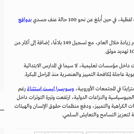
ن أُبلغ عن نحو 100 حالة عنف جسدي
بدوافع
وشهدت الحوادث المصنفة ضمن "خطاب الكراهية" أكبر زيادة خلال العام، مع تسجيل 149 بلاغًا، إضافة إلى أكثر من
داخل مؤسسات تعليمية، لا سيما في المدارس الابتدائية
ة عاجلة لمكافحة التمييز والعنصرية منذ المراحل المبكرة.
زايدًا في المجتمعات الأوروبية،
وسويسرا ليست استثناءً
رغم
جيوسياسية والنزاعات الدولية، ارتفعت وتيرة التوترات داخل
ابات الكراهية والتمييز، ودفع منظمات حقوق الإنسان والهيئات
مة لتعزيز التسامح والتعايش السلمي.