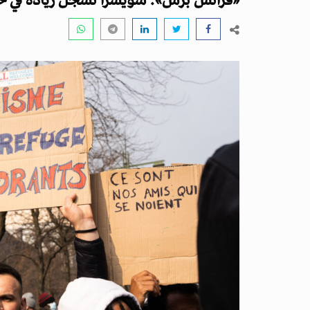
«فرانس برس»: سويسرا تسجل زيادة في حواد