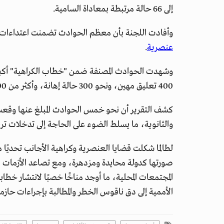
إلى 66 حالة مرتبطة بمعاداة السامية.
وأفادت اللجنة بأن معظم الحوادث تضمنت اعتداءات لفظية، في حي
عنصرية
.
400 تعليق مهين، ونحو 300 حالة إهانة، وأكثر من 100 تهديد موثق.
كشف التقرير أن نحو خمس الحوادث المبلغ عنها وقعت 
والثانوية، ما يسلط الضوء على الحاجة إلى تدخلات تربوي
لطالما شكلت قضايا العنصرية وكراهية الأجانب تحديًا مت
صورتها كدولة محايدة ومزدهرة، ومع تصاعد الأزمات ال
المجتمعات المحلية، ما أوجد مناخًا خصبًا لانتشار خط
الأممية إلى دق ناقوس الخطر والمطالبة بإجراءات حاز