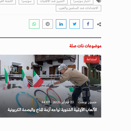
أخبار سويسرا
التمييز ضد الأقليات
سويسرا
اللجنة الف
الاعتداءات ضد المسلمين والعرب
موضوعات ذات صلة
استدامة
جسور بوست
23 فبراير 2026 - 14:07
الألعاب الأولمبية الشتوية تواجه أزمة المناخ والبصمة الكربونية