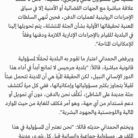
علاقة مباشرة مع الجهات القضائية أو الأمنية إلا في سياق
الإجراءات الروتينية لعمليات الدفن، فحين تُنهي السلطات
المعنية تحقيقاتها الأولية بشأن الجثة المنتشلة، يتم تحويلها إلينا
في البلدية للقيام بالإجراءات الإدارية اللازمة ودفنها وفقاً
للإمكانيات المتاحة".
ويرفض الحمداني اعتبار ما تقوم به البلدية تَحمّلًا لمسؤولية
قانونية مباشرة، قائلاً: "بلدية جرجيس لا تمانع أبداً في أداء هذا
الدور الإنساني النبيل، لكن الحقيقة المُرة هي أن المدينة تتحمل عبئاً
ثقيلاً يتجاوز بكثير مسؤولياتها وإمكانياتها، ففي كل مرة تُكتشف
جثة جديدة على الشاطئ، نُكلَّف نحن بالدفن، دون أي تمويل أو
دعم مُستدام من أي جهة، وهو أمر مُكلف للغاية من حيث الموارد
المالية واللوجستية والجهود البشرية".
ويختم الحمداني حديثه قائلا: "نحن نعتبر أن المسؤولية في هذا
الملف هي مسؤولية جماعية وإنسانية قبل كل شيء، مدينة