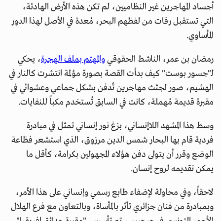
أجساد المهاجرين غير النظاميين، لم تكن هذه الأرض الهادئة،
التي تستقبل رفات من لفظهم البحر، مُعدة في الأصل لهذا الدور
المأساوي.
رمضان بن عمر، الناشط الحقوقي
والمهتم بملف الهجرة
، يحكي
لـ"جسور بوست" كيف بدأت القصة بصورة مؤلمة انتشرت كالنار في
الهشيم، صور لجثث مهاجرين تُدفن بشكل جماعي وعشوائي في
مقبرة قديمة مُهملة، كانت في السابق تُستخدم مكباً للنفايات.
وسط هذا المشهد اللاإنساني، بزغ نور إنساني تمثل في مبادرة
فردية قام بها البحار شمس الدين مرزوق، الذي استشعر فظاعة
الوضع وقرر أن يتولى دفن هؤلاء المجهولين بكرامة، كأقل ما
يمكن تقديمه لروح إنسان.
لاحقاً، وفي محاولة لإضفاء طابع رسمي وإنساني على هذا الأمر،
وبمبادرة من فنان جزائري تأثر بالمأساة، وبالتعاون مع فرع الهلال