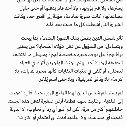
على الشاطئ.. مُلقاة وسط أكوام القمامة، لم يكن لها كفن
يسترها، ولا قبر يؤويها، ولا أحد قام بدفنها أو حتى حاول
مساعدتها، كانت صورة صادمة، مؤلمة إلى أقصى حد، وكانت
الشرارة التي أشعلت كل ما حدث بعد ذلك".
تأثر شمس الدين بعمق بتلك الصورة البشعة، بدأ يبحث
ويتساءل: من المسؤول عن دفن هؤلاء الضحايا؟ من يعتني
برفاتهم؟ هل توجد مقبرة مخصصة لهم؟ وسرعان ما اكتشف
الحقيقة المرة: لا أحد يهتم.. جثث المهاجرين تُترك في العراء
لتتحلل، أو تُلقى في مكبات النفايات كأنها مجرد نفايات، بلا
كرامة، بلا وثائق تعريفية، وبلا حتى اسم يُذكر.
لم يستسلم شمس الدين لهذا الواقع المرير، حيث قال: "ذهبت
إلى البلدية، وطلبت منهم قطعة أرض صغيرة لدفن هذه الجثث.
خاطبتهم أكثر من مرة، لكن لم أتلقَ أي رد أو تجاوب، لا الدولة
قدمت أي مساعدة، ولا البلدية أبدت أي اهتمام أو اكتراث".