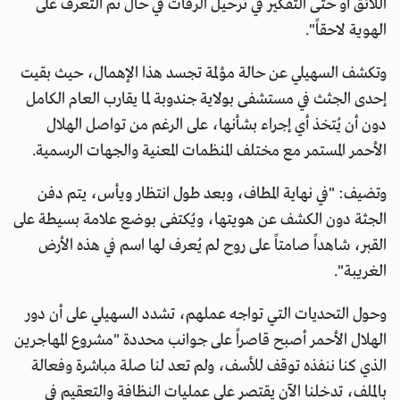
اللائق أو حتى التفكير في ترحيل الرفات في حال تم التعرف على
الهوية لاحقاً".
وتكشف السهيلي عن حالة مؤلمة تجسد هذا الإهمال، حيث بقيت
إحدى الجثث في مستشفى بولاية جندوبة لما يقارب العام الكامل
دون أن يُتخذ أي إجراء بشأنها، على الرغم من تواصل الهلال
الأحمر المستمر مع مختلف المنظمات المعنية والجهات الرسمية.
وتضيف: "في نهاية المطاف، وبعد طول انتظار ويأس، يتم دفن
الجثة دون الكشف عن هويتها، ويُكتفى بوضع علامة بسيطة على
القبر، شاهداً صامتاً على روح لم يُعرف لها اسم في هذه الأرض
الغريبة".
وحول التحديات التي تواجه عملهم، تشدد السهيلي على أن دور
الهلال الأحمر أصبح قاصراً على جوانب محددة "مشروع المهاجرين
الذي كنا ننفذه توقف للأسف، ولم تعد لنا صلة مباشرة وفعالة
بالملف، تدخلنا الآن يقتصر على عمليات النظافة والتعقيم في