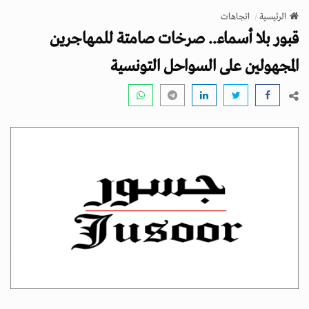
v
الرئيسية
اتجاهات
i
قبور بلا أسماء.. صرخات صامتة للمهاجرين
g
a
المجهولين على السواحل التونسية
t
i
o
n