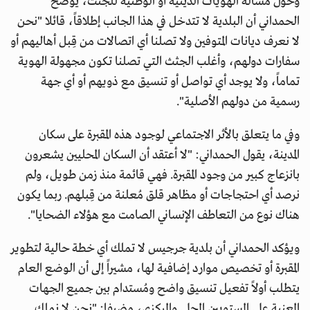
وحول مسألة الهويات الدينية أو الوطنية للجثث، يوضح
الحمداني أن البلدية لا تتدخل في هذا الجانب إطلاقاً، قائلا "نحن
لا نعرف ديانات المتوفين ولا تصلنا أي اتصالات من قِبل أهاليهم أو
سفارات دولهم، وأغلب الجثث التي تصلنا تكون مجهولة الهوية
تماماً، ولا يوجد أي تواصل أو تنسيق مع ذويهم أو أي جهة
رسمية من دولهم الأصلية".
وفي ما يتعلق بالأثر الاجتماعي لوجود هذه المقبرة على سكان
المدينة، يقول الحمداني: "لا أعتقد أن السكان المحليين يشعرون
بانزعاج كبير من وجود المقبرة. فهي قائمة منذ زمن طويل، ولم
نرصد أي احتجاجات أو مظاهر قلق مُعلنة من قِبلهم. ربما يكون
هناك نوع من التعاطف الإنساني الصامت مع هؤلاء الضحايا".
ويؤكد الحمداني أن بلدية جرجيس لا تملك أي خطة حالية لتطوير
المقبرة أو تخصيص موارد إضافية لها، مشيراً إلى أن الوضع العام
يتطلب أولاً تفعيل تنسيق واضح ومُستدام بين جميع الجهات
المعنية على المستويين المحلي والمركزي، مضيفا: "نحن لا نملك