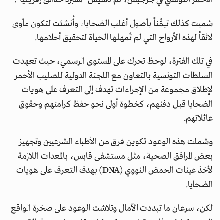
الأحمر التونسي في جرجيس، تم تأسيس "مقبرة حدائق إفريقيا".
سُميت كذلك تيمُّناً بأصول أغلب الضحايا، وأُنشئت لتكون مأوى
لائقاً لهذه الأرواح التي لم تُمهلها الحياة لتحقيق أحلامها.
في تلك الفترة، لوحظ تحرك على المستوى الرسمي، حيث تعهدت
السلطات التونسية بالتعاون مع اللجنة الدولية للصليب الأحمر
لإطلاق مجموعة من الإجراءات تهدف إلى التعرف على هويات
الضحايا قبل دفنهم، كخطوة أولى نحو حفظ كرامتهم وحقوق
عائلاتهم.
وشملت هذه الوعود تكوين فرق من الأطباء الشرعيين وتجهيز
بعض المرافق الصحية، مثل مستشفى قابس، بالمعدات اللازمة
لأخذ عينات الحمض النووي (DNA) بهدف التعرف على هويات
الضحايا.
لكن، سرعان ما تبددت الآمال وتلاشت الوعود على صخرة الواقع