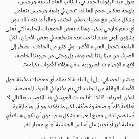
يقول عبد الرؤوف الحمداني، الكاتب العام لبلدية جرجيس،
بلهجة تعكس حجم المعاناة: "نحن في بلدية جرجيس نتعامل
بشكل مباشر مع عمليات دفن الجثث، وغالباً ما يتم ذلك دون
أي دعم خارجي يُذكر، وهناك بعض الجمعيات المحلية التي تُعنى
بشؤون الموتى تقدم لنا مساعدة متقطعة في بعض الأحيان، لكنّ
البلدية تتحمل العبء الأكبر، وفي كثير من الحالات، نضطر إلى
الصرف من ميزانيتنا المحدودة، بل وحتى من جيوبنا الخاصة،
لإنهاء الإجراءات الضرورية لدفن هؤلاء الأموات بكرامة".
ويشير الحمداني، إلى أن البلدية لا تملك أي معطيات دقيقة حول
الأعداد الهائلة من الجثث التي تم دفنها في المقبرة، المخصصة
لدفن الغرباء، قائلا: "أنا حديث العهد في هذا المنصب، وبالتالي لا
أملك أرقاماً واضحة ومُحدَّثة، لكن ما نؤكده هو أن هذه المقبرة
تُستخدم لدفن جميع الغرباء بشكل عام، دون أن تكون هناك أي
عملية فرز أو تمييز على أساس الجنسية أو أي معيار آخر".