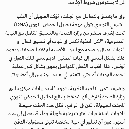
لمن لا يستوفون شروط الإقامة.
وفي ما يتعلق بالتعامل مع الجثث، تؤكد السهيلي أن الطب
الشرعي التونسي يتولى مهمة تحليل الحمض النووي (DNA)
تحت إشراف مباشر من وزارة الصحة وبالتنسيق الكامل مع النيابة
العمومية، "لكن العقبة تكمن في غياب أي تنسيق فعال أو
قنوات اتصال واضحة مع الدول الأصلية لهؤلاء الضحايا، ويعود
ذلك بشكل أساسي إلى غياب التمثيل الدبلوماسي لتلك الدول في
تونس، هذا الغياب الفعلي للتواصل يعوق بشكل كبير عملية
تحديد الهويات أو حتى التفكير في إعادة الجثامين إلى أوطانها".
وتضيف: "من الناحية النظرية، توجد قاعدة بيانات مركزية لدى
وزارة الصحة يُفترض أنها تحتفظ بنتائج تحاليل الحمض النووي
للجثث المجهولة، لكن في الواقع، تظل هذه الجثث حبيسة
ثلاجات المستشفيات لفترات زمنية طويلة جداً، قد تصل إلى عدة
أشهر، دون أن تتبلور أي جهة مختصة تتولى مسؤولية الدفن