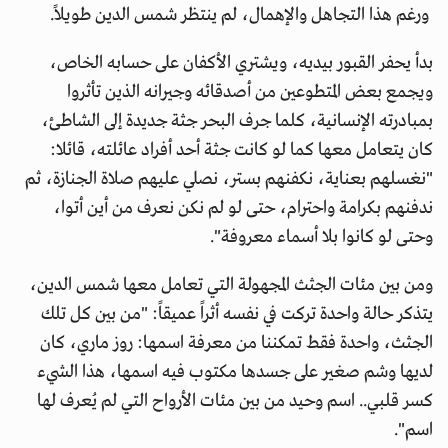
ورغم هذا التجاهل والإهمال، لم ينتظر شمس الدين طويلاً.
بدأ يحفر القبور بيديه، ويشتري الأكفان على حسابه الخاص،
ويجمع بعض المتطوعين من أصدقائه وجيرانه الذين تأثروا
بمبادرته الإنسانية، كلما جرف البحر جثة جديدة إلى الشاطئ،
كان يتعامل معها كما لو كانت جثة أحد أفراد عائلته، قائلا:
"نغسلهم بعناية، نكفنهم بستر، نصلي عليهم صلاة الجنازة، ثم
ندفنهم بكرامة واحترام، حتى لو لم نكن نعرف من أين أتوا،
وحتى لو كانوا بلا أسماء معروفة".
ومن بين مئات الجثث المجهولة التي تعامل معها شمس الدين،
يتذكر حالة واحدة تركت في نفسه أثراً عميقاً: "من بين كل تلك
الجثث، واحدة فقط تمكننا من معرفة اسمها: روز ماري، كان
لديها وشم صغير على جسدها مكتوب فيه اسمها، هذا الشيء
كسر قلبي.. اسم وحيد من بين مئات الأرواح التي لم يُعرف لها
اسم".