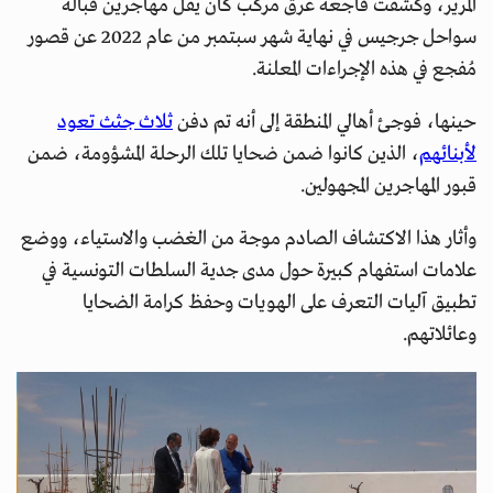
المرير، وكشفت فاجعة غرق مركب كان يقل مهاجرين قبالة
سواحل جرجيس في نهاية شهر سبتمبر من عام 2022 عن قصور
مُفجع في هذه الإجراءات المعلنة.
حينها، فوجئ أهالي المنطقة إلى أنه تم دفن
ثلاث جثث تعود
لأبنائهم
، الذين كانوا ضمن ضحايا تلك الرحلة المشؤومة، ضمن
قبور المهاجرين المجهولين.
وأثار هذا الاكتشاف الصادم موجة من الغضب والاستياء، ووضع
علامات استفهام كبيرة حول مدى جدية السلطات التونسية في
تطبيق آليات التعرف على الهويات وحفظ كرامة الضحايا
وعائلاتهم.