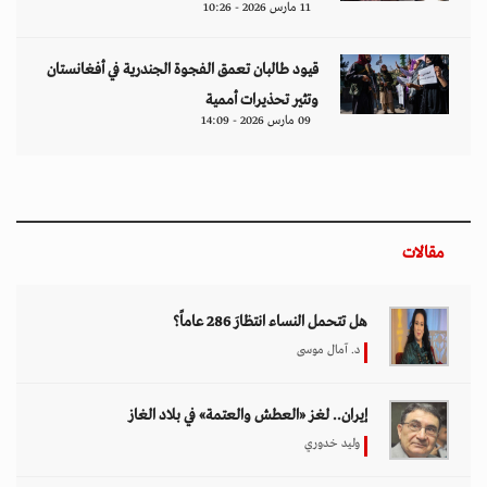
11 مارس 2026 - 10:26
قيود طالبان تعمق الفجوة الجندرية في أفغانستان
وتثير تحذيرات أممية
09 مارس 2026 - 14:09
مقالات
هل تتحمل النساء انتظارَ 286 عاماً؟
د. آمال موسى
إيران.. لغز «العطش والعتمة» في بلاد الغاز
وليد خدوري