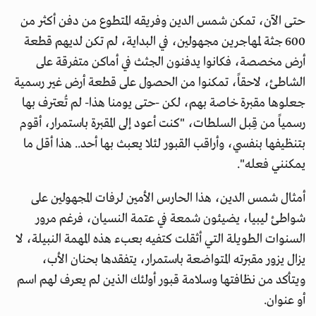
حتى الآن، تمكن شمس الدين وفريقه المتطوع من دفن أكثر من
600 جثة لمهاجرين مجهولين، في البداية، لم تكن لديهم قطعة
أرض مخصصة، فكانوا يدفنون الجثث في أماكن متفرقة على
الشاطئ، لاحقاً، تمكنوا من الحصول على قطعة أرض غير رسمية
جعلوها مقبرة خاصة بهم، لكن -حتى يومنا هذا- لم تُعترف بها
رسمياً من قِبل السلطات، "كنت أعود إلى المقبرة باستمرار، أقوم
بتنظيفها بنفسي، وأراقب القبور لئلا يعبث بها أحد.. هذا أقل ما
يمكنني فعله".
أمثال شمس الدين، هذا الحارس الأمين لرفات المجهولين على
شواطئ ليبيا، يضيئون شمعة في عتمة النسيان، فرغم مرور
السنوات الطويلة التي أثقلت كتفيه بعبء هذه المهمة النبيلة، لا
يزال يزور مقبرته المتواضعة باستمرار، يتفقدها بحنان الأب،
ويتأكد من نظافتها وسلامة قبور أولئك الذين لم يعرف لهم اسم
أو عنوان.