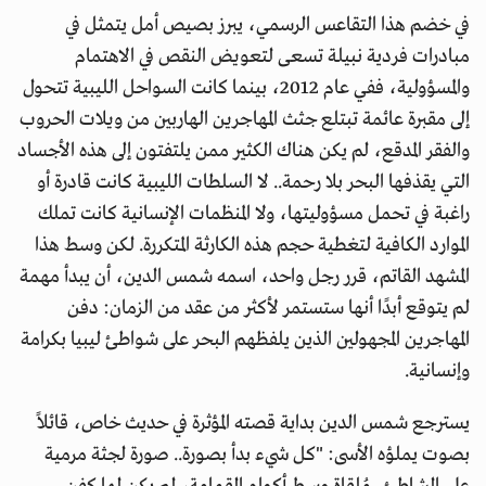
في خضم هذا التقاعس الرسمي، يبرز بصيص أمل يتمثل في
مبادرات فردية نبيلة تسعى لتعويض النقص في الاهتمام
والمسؤولية، ففي عام 2012، بينما كانت السواحل الليبية تتحول
إلى مقبرة عائمة تبتلع جثث المهاجرين الهاربين من ويلات الحروب
والفقر المدقع، لم يكن هناك الكثير ممن يلتفتون إلى هذه الأجساد
التي يقذفها البحر بلا رحمة.. لا السلطات الليبية كانت قادرة أو
راغبة في تحمل مسؤوليتها، ولا المنظمات الإنسانية كانت تملك
الموارد الكافية لتغطية حجم هذه الكارثة المتكررة. لكن وسط هذا
المشهد القاتم، قرر رجل واحد، اسمه شمس الدين، أن يبدأ مهمة
لم يتوقع أبدًا أنها ستستمر لأكثر من عقد من الزمان: دفن
المهاجرين المجهولين الذين يلفظهم البحر على شواطئ ليبيا بكرامة
وإنسانية.
يسترجع شمس الدين بداية قصته المؤثرة في حديث خاص، قائلاً
بصوت يملؤه الأسى: "كل شيء بدأ بصورة.. صورة لجثة مرمية