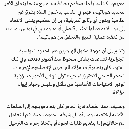
معهم، لكننا غالباً ما نصطدم بحائط سد منيع عندما يتعلق الأمر
بتحديد هوياتهم، فهم في الغالب يدخلون البلاد بطرق غير
نظامية وبدون أي وثائق تعريفية، بل إن بعضهم يدعي الانتماء
إلى دول لا يوجد لها تمثيل قنصلي أو دبلوماسي في تونس، ما يزيد
من تعقيد عملية التتبع والتحقق من هوياتهم".
وتشير إلى أن موجة دخول المهاجرين عبر الحدود التونسية
الجزائرية تصاعدت بشكل ملحوظ منذ أكتوبر 2020، وفي تلك
الفترة، كان يتم توقيف هؤلاء المهاجرين لإخضاعهم لإجراءات
الحجر الصحي الاحترازية، حيث تولى الهلال الأحمر مسؤولية
توفير الاحتياجات الأساسية من مأكل وملبس وخيام إيواء
مؤقتة.
وتضيف: بعد انقضاء فترة الحجر كان يتم تحويلهم إلى السلطات
الأمنية المختصة، ومن ثم إلى شرطة الحدود، حيث يتم التعامل
مع حالاتهم إما بتقديم طلبات لجوء أو باتخاذ إجراءات الترحيل