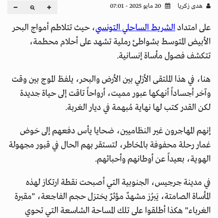
هدى زكريا
20 مايو 2025 - 07:01
على امتداد
الشريط الساحلي التونسي
، حيث تتلاطم أمواج البحر
الأبيض المتوسط بشواطئ رملية تشهد على أحلام محطمة،
تتكشف فصول مأساة إنسانية.
هنا، في هذا الملتقى الأزلي بين الأرض والبحر، يلفظ الموج بين وقت
وآخر أجساداً أنهكها عبور مميت، أرواحاً تاقت إلى حياة جديدة
لكن القدر كتب لها نهاية مُبهمة في ديار الغربة.
إنهم المهاجرون غير النظاميين، ضحايا يأس دفعهم إلى خوض
غمار رحلة محفوفة بالمخاطر، لتستقر بهم الحال في قبور مجهولة
الهوية، بعيداً عن أوطانهم وأحبائهم.
في مدينة جرجيس، الجنوبية التي أصبحت نقطة ارتكاز لهذه
المأساة الصامتة، يَبرُز مشهدٌ مؤثرٌ يختزل حجم الفاجعة، "مقبرة
الغرباء" هكذا أطلقوا على تلك المساحة الشاسعة التي تحوي