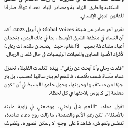
السكنية والطرق الزراعية ومصادر المياه تعد انتهاكًا صارخًا
للقانون الدولي الإنساني.
تقرير آخر صادر عن شبكة Global Voices في أبريل 2023، أكد
أن النساء في منطقة الشرق الأوسط، بما في ذلك اليمن، يتحملن
أعباء مضاعفة بسبب الألغام، حيث يصبحن مقدمات رعاية
لأفراد الأسرة المصابين والمعيلات الرئيسيات في حال فقدان الرجال.
"فقدت رجلي وأنا أبحث عن رزقي".. بهذه الكلمات القليلة، تختزل
دعاء مأساة شعب بأكمله، فاللغم لم يبتر ساقها فحسب، بل بتر
جزءًا من مستقبلها وحريتها، وحول حلمها البسيط في أن تكون
معلمة إلى كابوس يلاحقها في كل لحظة.
تقول دعاء، "اللغم شلّ راحتي، ووضعني في زاوية مليئة
بالأسئلة"، لكن رغم الألم والصدمة، ما زالت روح دعاء صامدة،
تتنفس وتعيش، شاهدة على وجع لا يمكن تصوره، وتضيف