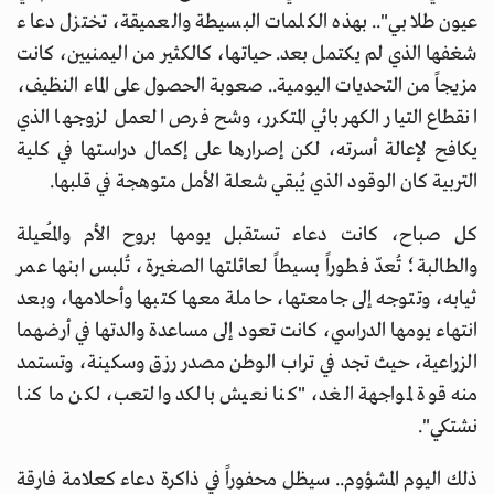
عيون طلابي".. بهذه الكلمات البسيطة والعميقة، تختزل دعاء
شغفها الذي لم يكتمل بعد. حياتها، كالكثير من اليمنيين، كانت
مزيجاً من التحديات اليومية.. صعوبة الحصول على الماء النظيف،
انقطاع التيار الكهربائي المتكرر، وشح فرص العمل لزوجها الذي
يكافح لإعالة أسرته، لكن إصرارها على إكمال دراستها في كلية
التربية كان الوقود الذي يُبقي شعلة الأمل متوهجة في قلبها.
كل صباح، كانت دعاء تستقبل يومها بروح الأم والمُعيلة
والطالبة؛ تُعدّ فطوراً بسيطاً لعائلتها الصغيرة، تُلبس ابنها عمر
ثيابه، وتتوجه إلى جامعتها، حاملة معها كتبها وأحلامها، وبعد
انتهاء يومها الدراسي، كانت تعود إلى مساعدة والدتها في أرضهما
الزراعية، حيث تجد في تراب الوطن مصدر رزق وسكينة، وتستمد
منه قوة لمواجهة الغد، "كنا نعيش بالكد والتعب، لكن ما كنا
نشتكي".
ذلك اليوم المشؤوم.. سيظل محفوراً في ذاكرة دعاء كعلامة فارقة