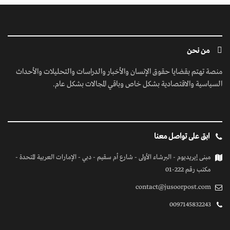
من نحن
منصة تهتم بقضايا حقوق الإنسان والأخبار والدراسات والتحليلات والأحداث
السياسية والاقتصادية بشكل خاص وباقي المجالات بشكل عام.
ابق على تواصل معنا
مبنى إيريديوم - البرشاء الأولى - شارع أم سقيم - دبي - الإمارات العربية المتحدة -
مكتب رقم 222-01
contact@jusoorpost.com
0097145832243