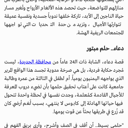
منازلهم المتواضعة، حيث تحصد هذه الألغام الأرواح وتُغير مسار
حياة الناجين إلى الأبد، تاركة خلفها ندوباً جسدية ونفسية عميقة
تتوارثها الأجيال، وتزيد من حدة التحديات التي تواجهها
المجتمعات الريفية الهشة.
دعاء.. حلم مبتور
قصة دعاء، الشابة ذات الـ24 عاماً من
محافظة الحديدة
، ليست
مُجرد حكاية فردية، بل هي صرخة مدوية تجسد هذا الواقع المرير
الذي يواجهه اليمنيون يومياً. أم لطفل في الثالثة من عمره وطالبة
جامعية كانت على أعتاب تحقيق حلمها بأن تضيء دروب المعرفة
للأجيال القادمة كمُعلمة، وجدت نفسها في لحظة واحدة تتحول
فيها حياتها الهادئة إلى كابوس لا ينتهي، بسبب لُغم أرضي كان
قد زُرع في طريقها بحثاً عن قوت يومها.
"حلمي بسيط.. أن أقف في الصف وأشرح، وأرى بريق الفهم في