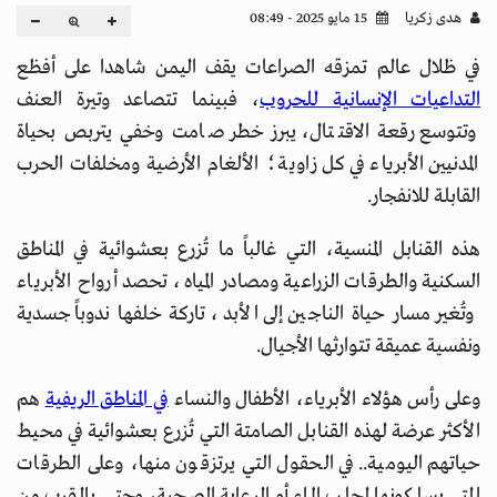
هدى زكريا
15 مايو 2025 - 08:49
في ظلال عالم تمزقه الصراعات يقف اليمن شاهدا على أفظع
التداعيات الإنسانية للحروب
، فبينما تتصاعد وتيرة العنف
وتتوسع رقعة الاقتتال، يبرز خطر صامت وخفي يتربص بحياة
المدنيين الأبرياء في كل زاوية؛ الألغام الأرضية ومخلفات الحرب
القابلة للانفجار.
هذه القنابل المنسية، التي غالباً ما تُزرع بعشوائية في المناطق
السكنية والطرقات الزراعية ومصادر المياه، تحصد أرواح الأبرياء
وتُغير مسار حياة الناجين إلى الأبد، تاركة خلفها ندوباً جسدية
ونفسية عميقة تتوارثها الأجيال.
وعلى رأس هؤلاء الأبرياء، الأطفال والنساء
في المناطق الريفية
هم
الأكثر عرضة لهذه القنابل الصامتة التي تُزرع بعشوائية في محيط
حياتهم اليومية.. في الحقول التي يرتزقون منها، وعلى الطرقات
التي يسلكونها لجلب الماء أو الرعاية الصحية، وحتى بالقرب من