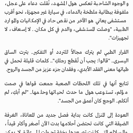
والوجوه الشاحبة تعكس هول المشهد، نُقلت دعاء على عجل،
ملفوفة ببطانية ملطخة بالدماء، في سيارة غير مجهزة، نحو أقرب
مستشفى يعاني هو الآخر من نقص حاد في الإمكانيات والموارد
الطبية، "وصلت المستشفى، والدم في كل مكان.. لا إسعاف، لا
تجهيزات".
القرار الطبي لم يترك مجالاً للتردد أو التفكير.. بترت الساق
اليسرى.. "قالوا: يجب أن تُقطع رجلكِ".. كلمات قليلة تحمل في
طياتها معنى الفقد الأبدي، وفقدان جزء عزيز من الجسد والروح.
تتابع أنها في تلك اللحظات الصعبة جمعت قواها في صمت
مؤلم، تستوعب هول ما حدث لحياتها وحلمها.. "لم أبكِ، لم
أتكلم.. الوجع كان أعمق من الجسد".
العودة إلى المنزل كانت بداية فصل جديد من المعاناة، الغرفة
الضيقة التي كانت تحتضن أحلامها بدت الآن أصغر وأكثر قيداً،
والسلالم التي كانت تصعدها بخفة تحولت إلى عائق لا يمكن