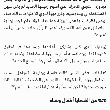
تجاوزه.. الكرسي المتحرك الذي أصبح رفيقها الجديد لم يكن سهل
الاستخدام في بيت بسيط وغير مهيأ لذوي الاحتياجات الخاصة،
وحتى نظرة ابنها عمر البريئة حملت تساؤلات لم تجد إجابة
شافية في عين أمه المكسورة، "عمر لما رآني خاف.. حس أن أمه
تغيرت".
زوجها، الذي كان يشاركها أحلامها ويساندها في تحقيق
طموحاتها، وجد نفسه أمام مسؤولية مضاعفة وتحديات لم
يتوقعها، "زوجي حاول.. لكنه انهار أمام هذا الوضع الجديد".
تعليقات بعض الناس كانت قاسية وجارحة، تتجاهل السبب
الحقيقي وراء المأساة وتلقي باللوم على الضحية، “قالوا: 'لماذا
خرجت وحدها؟' لكن لم يسأل أحد: ”لماذا نعيش فوق لغم؟".
%70 من الضحايا أطفال ونساء