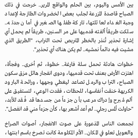
بين الأمس واليوم، بين الحلم والواقع المرير.. خرجت في ذلك
الصباح قاصدة المزرعة لجلب بعض الخضروات الطازجة لإعداد
وجبة الغداء لعائلتها، تاركة طفلها الصغير في أمان جدته..
سلكت طريقاً ألفته قدميها على مر السنين، طريقاً لم يحمل أي
إشارة تحذير تُنذر بالخطر المتربص تحت التراب، "الطريق الذي
مشيت فيه دائماً نمشيه.. لم يكن هناك أي تحذير".
خطوات هادئة تحمل سلة فارغة.. خطوة، ثم أخرى.. وفجأة،
اهتزت الأرض بعنف تحت قدميها، ودوى انفجار هائل مزق سكون
الصباح، التراب والرمل تصاعد ليغطي وجهها، ورائحة البارود
الكريهة خنقت أنفاسها، للحظات، فقدت الوعي، لتستفيق على
ألم مُبرح وإدراك مرعب بأن جزءاً من جسدها قد فُقد للأبد،
"حاولت ألمس رجلي.. لم أعد أشعر بها، كأن جزءاً مني قد انفصل".
تجمعت الناس المذعورة على صوت الانفجار، أصوات الصراخ
والعويل تعلو في المكان.. الأم المكلومة كانت تصرخ باسم ابنتها،