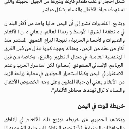
شكل أحجار أو علب طعام فارغة وغيرها من الحِيل الخبيثة والتي
تستهدف حياة الأطفال والنساء بشكل مباشر.
ويتابع: التقديرات تشير إلى أن اليمن حاليا واحد من أكثر البلدان
في منطقة الشرق الأوسط وربما العالم، يعاني من الألغام
والعبوات والأجسام الحربية، نتيجة النزاع الدموي المستمر منذ
أكثر من عقد من الزمن، وهناك جهود كبيرة تبذل من قبل الفرق
الهندسية العاملة في مجال التطهير والنزع، وخاصة من قبل
البرنامج الإنساني السعودي (مسام) لكن استمرار الحرب وعدم
الاستقرار في اليمن وكذا استمرار الحوثيين في عملية زراعة المزيد
من الألغام يعني أن حياة المدنيين وعلى وجه الخصوص الأطفال
والنساء لا تزال تهددها مخاطر الألغام".
خريطة الموت في اليمن
ويكشف الحميري عن خريطة توزيع تلك الألغام في المناطق
والمحافظات اليمنية قائلاً: تتصدر المناطق الساحلية المشهد بدءًا