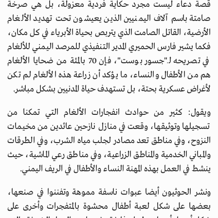
قصة دعاء ليست مجرد حكاية فردية معزولة، بل هي صرخة
صامتة باسم آلاف اليمنيين الذين يعيشون تحت تهديد الألغام
الأرضية، القاتل الصامت الذي يتربص بحياة الأبرياء في كل مكان،
فكما يشير فارس الحميري المدير التنفيذي للمرصد اليمني للألغام
في تصريحه لـ"جسور بوست"، فإن 70 بالمئة من ضحايا الألغام
هم من الأطفال والنساء، ما يؤكد أن زراعة هذه الألغام لم تكن
لأغراض عسكرية بحتة، بل تستهدف حياة المدنيين بشكل مباشر.
ويقول: كثير من حوادث انفجارات الألغام التي تمكنا من
تسجيلها وتوثيقها، وقعت في منازل نازحين عائدين من مخيمات
النزوح، وفي مناطق تعد مصادر لجلب مياه الشرب، وفي الطرقات
والمباني الخدمية والمناطق الزراعية، وفي مناطق رعي الماشية، حيث
ينشط في العمل بهذه المهنة النساء والأطفال في الريف اليمني.
ونشر الحوثيون أيضا عبوات ناسفة مموهة وتفننوا في صنعها،
بعضها على شكل لعبة أطفال محشوة بالمتفجرات وأخرى على