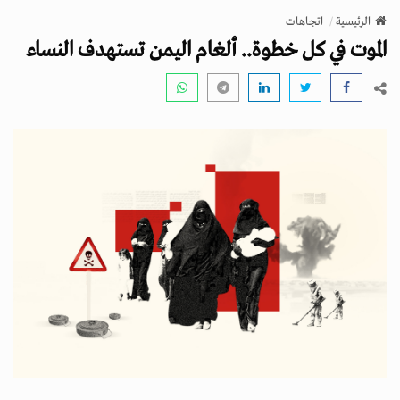
v
الرئيسية
اتجاهات
i
الموت في كل خطوة.. ألغام اليمن تستهدف النساء
g
a
t
i
o
n