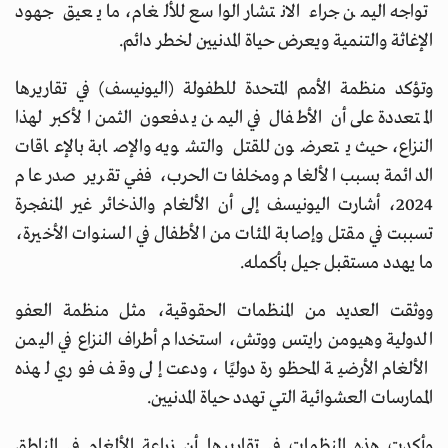
تواجه اليمن جراء الانتشار الواسع للألغام، ما يعيق جهود
الإغاثة والتنمية ويعرض حياة المدنيين لخطر دائم.
وتؤكد منظمة الأمم المتحدة للطفولة (اليونيسف) في تقاريرها
المتعددة على أن الأطفال في اليمن يدفعون الثمن الأكبر لهذا
النزاع، حيث يتعرضون للقتل والتشويه والإصابة بالإعاقات
الدائمة بسبب الألغام ومخلفات الحرب، ففي تقرير صدر عام
2024، أشارت اليونيسف إلى أن الألغام والذخائر غير المنفجرة
تسببت في مقتل وإصابة المئات من الأطفال في السنوات الأخيرة،
ما يهدد مستقبل جيل بأكمله.
ووثقت العديد من المنظمات الحقوقية، مثل منظمة العفو
الدولية وهيومن رايتس ووتش، استخدام أطراف النزاع في اليمن
الألغام الأرضية المحظورة دوليًا، ودعت إلى وقف فوري لهذه
الممارسات العشوائية التي تهدد حياة المدنيين.
وأكدت هذه المنظمات في تقاريرها أن زراعة الألغام في المناطق