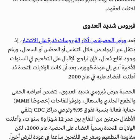
اختفت لعقود.
فيروس شديد العدوى
يُعد
مرض الحصبة من أكثر الفيروسات قدرة على الانتشار
، إذ
ينتقل عبر الهواء من خلال التنفس أو العطس أو السعال، ورغم
وجود لقاح فعال، فإن تراجع الإقبال على التطعيم في السنوات
الأخيرة أدى إلى عودة ظهوره، بعد أن كانت الولايات المتحدة قد
أعلنت القضاء عليه في عام 2000.
الحصبة مرض فيروسي شديد العدوى، تتضمن أعراضه الحمى
والطفح الجلدي والسعال، وتوفراللقاحات (خصوصًا MMR)
حماية فعالة بنسبة تفوق 95% وتوصي مراكز CDC بتلقي
الأطفال جرعتين من اللقاح بين عمر 12 شهرًا و6 سنوات، وأعلنت
الولايات المتحدة رسمياً القضاء على الحصبة عام 2000، لكن
مقاومة التطعيم وسفر غير الملقحين ساعدا في عودة المرض أخيراً.