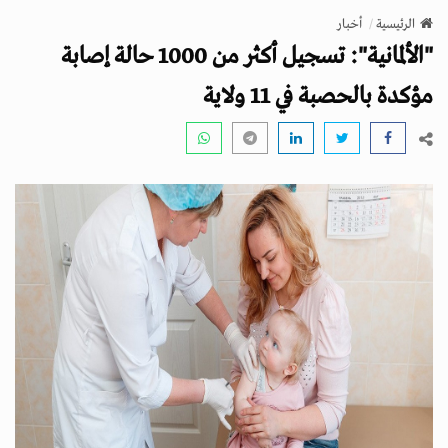
v
الرئيسية
أخبار
i
"الألمانية": تسجيل أكثر من 1000 حالة إصابة
g
a
مؤكدة بالحصبة في 11 ولاية
t
i
o
n