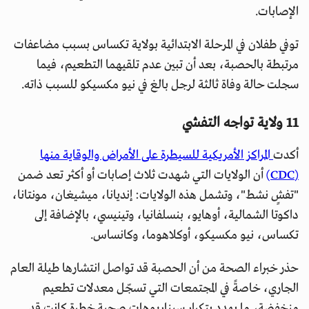
الإصابات.
توفي طفلان في المرحلة الابتدائية بولاية تكساس بسبب مضاعفات
مرتبطة بالحصبة، بعد أن تبين عدم تلقيهما التطعيم، فيما
سجلت حالة وفاة ثالثة لرجل بالغ في نيو مكسيكو للسبب ذاته.
11 ولاية تواجه التفشي
أكدت
المراكز الأمريكية للسيطرة على الأمراض والوقاية منها
(CDC)
أن الولايات التي شهدت ثلاث إصابات أو أكثر تعد ضمن
"تفشٍ نشط"، وتشمل هذه الولايات: إنديانا، ميشيغان، مونتانا،
داكوتا الشمالية، أوهايو، بنسلفانيا، وتينيسي، بالإضافة إلى
تكساس، نيو مكسيكو، أوكلاهوما، وكانساس.
حذر خبراء الصحة من أن الحصبة قد تواصل انتشارها طيلة العام
الجاري، خاصةً في المجتمعات التي تسجّل معدلات تطعيم
منخفضة، ما يهدد بتكرار سيناريوهات صحية خطِرة كانت قد