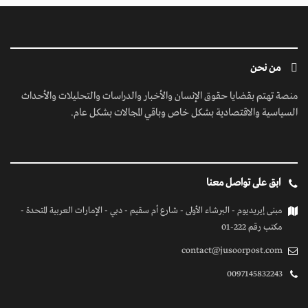
من نحن
منصة تهتم بقضايا حقوق الإنسان والأخبار والدراسات والتحليلات والأحداث
السياسية والاقتصادية بشكل خاص وباقي المجالات بشكل عام.
ابق على تواصل معنا
مبنى إيريديوم - البرشاء الأولى - شارع أم سقيم - دبي - الإمارات العربية المتحدة -
مكتب رقم 222-01
contact@jusoorpost.com
0097145832243