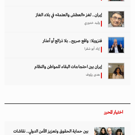
إيران.. لغز «العطش والعتمة» في بلاد الغاز
وليد خدوري
فنزويلا: واقع صريح.. بلا ذرائع أو أعذار
إياد أبو شقرا
إيران بين احتجاجات البقاء للمواطن والنظام
هدى رؤوف
اختيار المحرر
بين حماية الحقوق وتعزيز الأمن الدولي.. نقاشات