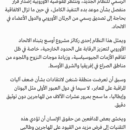
الرسمي للنظام الجديد، وتنتظر المفوضية الأوروبية إصدار قرار
منفصل بشأن موعد بدء التنفيذ الكامل، في حين ما تزال الاتفاقية
بحاجة إلى تصديق رسمي من البرلمان الأوروبي والدول الأعضاء في
الاتحاد.
ويمثل هذا النظام إحدى ركائز مشروع أوسع يتبناه الاتحاد
الأوروبي لتعزيز الرقابة على الحدود الخارجية، خاصة في ظل
تفاقم الأزمات الجيوسياسية، وزيادة موجات النزوح واللجوء من
مناطق الصراع في إفريقيا والشرق الأوسط.
وسبق أن تعرضت منطقة شنغن لانتقادات بشأن ضعف آليات
المراقبة على المعابر، لا سيما في دول العبور الأولى مثل اليونان
وإيطاليا، ما سمح بمرور عشرات الآلاف من المهاجرين دون توثيق
دقيق.
ويخشى بعض المدافعين عن حقوق الإنسان أن تؤدي هذه
التقنيات إلى فرض مزيد من القيود على المهاجرين وطالبي