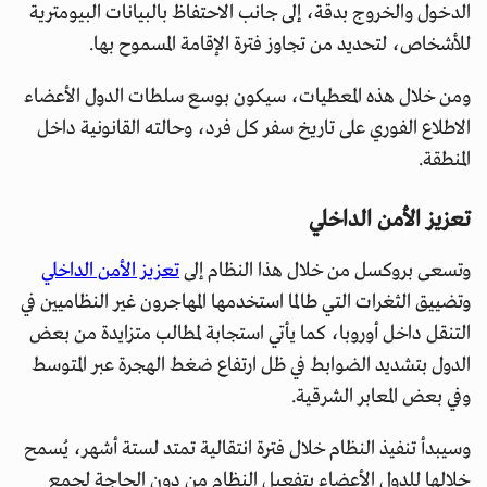
الدخول والخروج بدقة، إلى جانب الاحتفاظ بالبيانات البيومترية
للأشخاص، لتحديد من تجاوز فترة الإقامة المسموح بها.
ومن خلال هذه المعطيات، سيكون بوسع سلطات الدول الأعضاء
الاطلاع الفوري على تاريخ سفر كل فرد، وحالته القانونية داخل
المنطقة.
تعزيز الأمن الداخلي
وتسعى بروكسل من خلال هذا النظام إلى
تعزيز الأمن الداخلي
وتضييق الثغرات التي طالما استخدمها المهاجرون غير النظاميين في
التنقل داخل أوروبا، كما يأتي استجابة لمطالب متزايدة من بعض
الدول بتشديد الضوابط في ظل ارتفاع ضغط الهجرة عبر المتوسط
وفي بعض المعابر الشرقية.
وسيبدأ تنفيذ النظام خلال فترة انتقالية تمتد لستة أشهر، يُسمح
خلالها للدول الأعضاء بتفعيل النظام من دون الحاجة لجمع