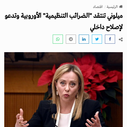
v
الرئيسية
اقتصاد
i
ميلوني تنتقد "الضرائب التنظيمية" الأوروبية وتدعو
g
a
لإصلاح داخلي
t
i
o
n