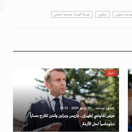
رجيا ميلوني
ميلوني
رئيسة الوزراء جورجيا ميلوني
أخبار
جسور بوست
20 يونيو 2025 - 14:31
عرض تفاوضي لطهران.. باريس وبرلين ولندن تقترح مساراً
دبلوماسياً لحل الأزمة