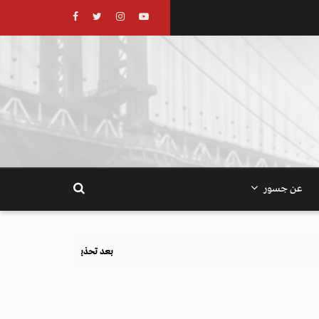
عن جسور
بعد تحذيرات أوروبية.. كيف يهدد نظام الغذاء والزراعة أهداف ا