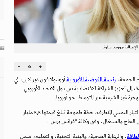
 الإيطالية جورجيا ميلوني
وم الجمعة،
رئيسة المفوضية الأوروبية
أورسولا فون دير لاين، في
إلى تعزيز الشراكة الاقتصادية بين دول الاتحاد الأوروبي
جرة غير الشرعية عبر المتوسط نحو أوروبا.
وطرحت ميلوني، التي ينتمي حزبها "إخوة إيطاليا" إلى التيار اليميني المتطرف، خطة طموحة تبلغ قيمتها 5,5 مليار
لطاقة
، والرعاية الصحية، والبنية التحتية، والتعليم، ضمن