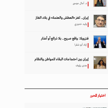
د. آمال موسى
إيران.. لغز «العطش والعتمة» في بلاد الغاز
وليد خدوري
فنزويلا: واقع صريح.. بلا ذرائع أو أعذار
إياد أبو شقرا
إيران بين احتجاجات البقاء للمواطن والنظام
هدى رؤوف
اختيار المحرر