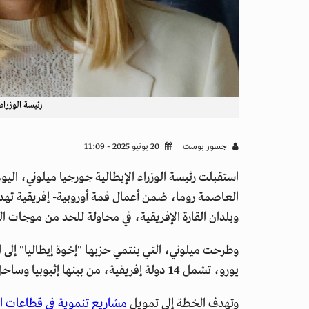
رئيسة الوزراء
جسور بوست
20 يونيو 2025 - 11:09
استقبلت رئيسة الوزراء الإيطالية جورجيا ميلوني، الي
العاصمة روما، ضمن أعمال قمة أوروبية- إفريقية تهدف 
وبلدان القارة الإفريقية، في محاولة للحد من موجات اله
يورو، تشمل 14 دولة إفريقية، من بينها إثيوبيا وساحل العاج والسنغال، وفق وكالة "فرانس برس".
وتهدف الخطة إلى تمويل
مشاريع تنموية في قطاعات ا