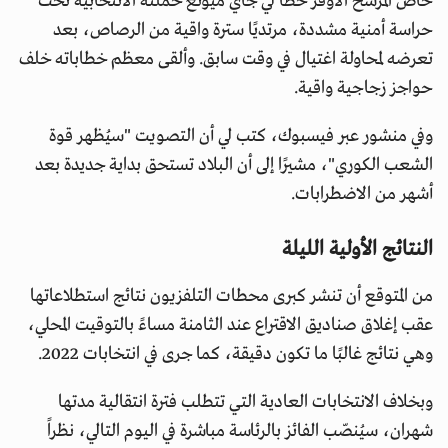
خاض المرشح الأوفر حظًا لي جاي ميونغ حملته الانتخابية تحت
حراسة أمنية مشددة، مرتديًا سترة واقية من الرصاص، بعد
تعرضه لمحاولة اغتيال في وقت سابق. وألقى معظم خطاباته خلف
حواجز زجاجية واقية.
وفي منشور عبر فيسبوك، كتب لي أن التصويت "سيُظهر قوة
الشعب الكوري"، مشيرًا إلى أن البلاد تستحق بداية جديدة بعد
أشهر من الاضطرابات.
النتائج الأولية الليلة
من المتوقع أن تنشر كبرى محطات التلفزيون نتائج استطلاعاتها
عقب إغلاق صناديق الاقتراع عند الثامنة مساءً بالتوقيت المحلي،
وهي نتائج غالبًا ما تكون دقيقة، كما جرى في انتخابات 2022.
وبخلاف الانتخابات العادية التي تتطلب فترة انتقالية مدتها
شهران، سيُنصّب الفائز بالرئاسة مباشرة في اليوم التالي، نظراً