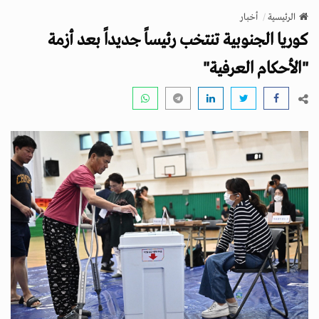
v
الرئيسية
أخبار
i
كوريا الجنوبية تنتخب رئيساً جديداً بعد أزمة
g
a
"الأحكام العرفية"
t
i
o
n