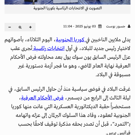
التصويت في الانتخابات الرئاسية بكوريا الجنوبية
جسور بوست
03 يونيو 2025 - 11:04
يدلى ملايين الناخبين في
كوريا الجنوبية
، اليوم الثلاثاء، بأصواتهم
لاختيار رئيس جديد للبلاد، في أول
انتخابات رئاسية
تُجرى عقب
عزل الرئيس السابق يون سوك يول بعد محاولته فرض الأحكام
العرفية نهاية العام الماضي، وهو ما فجر أزمة دستورية غير
مسبوقة في البلاد.
غرقت البلاد في فوضى سياسية منذ أن حاول الرئيس السابق، في
ليلة الثالث إلى الرابع من ديسمبر،
فرض الأحكام العرفية
،
مستحضراً حقبة الديكتاتورية العسكرية التي عانت منها كوريا
الجنوبية لعقود، وقاد هذا السلوك البرلمان إلى عزله واتهامه
بـ"التمرد"، قبل أن تصدر بحقه مذكرة توقيف لاحقًا بحسب
فرانس برس.