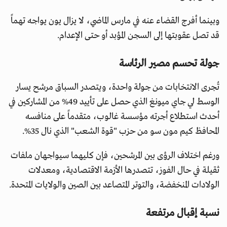
وبينما أفرج القضاء عنه في مارس الماضي، لا يزال يون يواجه تهماً
قد تصل عقوبتها إلى السجن المؤبد أو حتى الإعدام.
جولة تحسم مصير الرئاسة
تُجرى الانتخابات من جولة واحدة، ويتصدر السباق مرشح يسار
الوسط لي جاي ميونغ الذي حصل على تأييد 49% من المشاركين في
أحدث استطلاع أجرته مؤسسة غالوب، متقدماً على منافسه
المحافظ كيم مون سو من حزب "قوة الشعب" الذي نال 35%.
ورغم اختلاف الرؤى بين المرشحين، فإن كليهما سيواجهان ملفات
ثقيلة في حال الفوز، تتصدرها الأزمة الاقتصادية، ومعدلات
الولادات المنخفضة، والتوتر المتصاعد بين الصين والولايات المتحدة.
نسبة إقبال مرتفعة