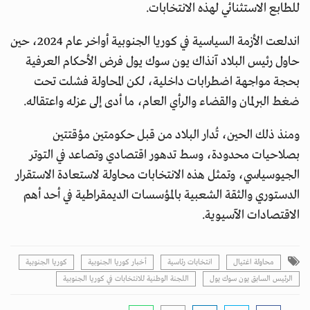
للطابع الاستثنائي لهذه الانتخابات.
اندلعت الأزمة السياسية في كوريا الجنوبية أواخر عام 2024، حين
حاول رئيس البلاد آنذاك يون سوك يول فرض الأحكام العرفية
بحجة مواجهة اضطرابات داخلية، لكن المحاولة فشلت تحت
ضغط البرلمان والقضاء والرأي العام، ما أدى إلى عزله واعتقاله.
ومنذ ذلك الحين، تُدار البلاد من قبل حكومتين مؤقتتين
بصلاحيات محدودة، وسط تدهور اقتصادي وتصاعد في التوتر
الجيوسياسي، وتمثل هذه الانتخابات محاولة لاستعادة الاستقرار
الدستوري والثقة الشعبية بالمؤسسات الديمقراطية في أحد أهم
الاقتصادات الآسيوية.
محاولة اغتيال
انتخابات رئاسية
أخبار كوريا الجنوبية
كوريا الجنوبية
الرئيس السابق يون سوك يول
اللجنة الوطنية للانتخابات في كوريا الجنوبية