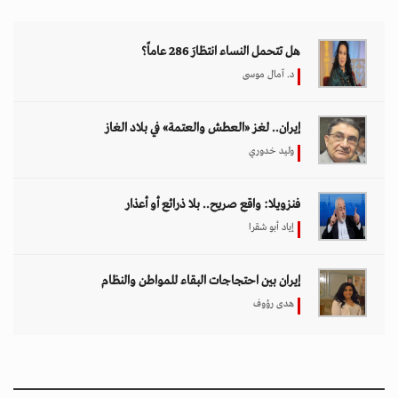
هل تتحمل النساء انتظارَ 286 عاماً؟
د. آمال موسى
إيران.. لغز «العطش والعتمة» في بلاد الغاز
وليد خدوري
فنزويلا: واقع صريح.. بلا ذرائع أو أعذار
إياد أبو شقرا
إيران بين احتجاجات البقاء للمواطن والنظام
هدى رؤوف