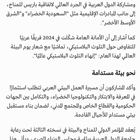
ومشاركة الدول العربية في الجرد العالمي لاتفاقية باريس للمناخ،
إلى جانب المبادرات الإقليمية مثل "السعودية الخضراء" و"الشرق
الأوسط الأخضر".
كما أشار إلى أن الأمانة العامة شكّلت في 2024 فريقًا عربيًا
للتفاوض حول التلوث البلاستيكي، تماشيًا مع شعار يوم البيئة
العالمي لهذا العام: "إنهاء التلوث البلاستيكي عالميًا".
نحو بيئة مستدامة
وأكد المشاركون أن مسيرة العمل البيئي العربي تتطلب استثمارًا
في المعرفة والابتكار والتكنولوجيا الخضراء، والتكامل بين الجهات
الحكومية والقطاع الخاص والمجتمع المدني، لضمان بناء مستقبل
بيئي مستدام للأجيال القادمة.
يُعقد المؤتمر الدولي للمناخ والبيئة في نسخته الثالثة تحت رعاية
جامعة الدول العربية ورئاسة مجلس الوزراء المصري، ويأتي هذا