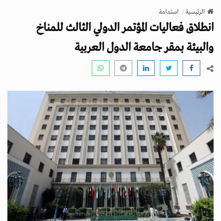
v
الرئيسية
استدامة
i
انطلاق فعاليات المؤتمر الدولي الثالث للمناخ
g
a
والبيئة بمقر جامعة الدول العربية
t
i
o
n