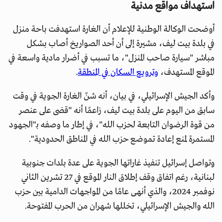
استهداف مواقع مدنية
أوضحت الوكالة الوطنية للإعلام أن الغارة استهدفت باحة منزل
في بلدة بيت ليف، مشيرة إلى أن أحد الصواريخ أصاب بشكل
مباشر "سيارة صاحب المنزل"، ما تسبب في أضرار مادية واسعة في
الموقع المستهدف،
وترويع السكان في المنطقة
.
وأكد الجيش الإسرائيلي، في بيان، أنه شنّ الغارة الجوية في وقت
سابق من اليوم على بلدة بيت ليف، زاعمًا أنه "قضى على عنصر
من قوة الرضوان التابعة لحزب الله"، في إطار ما وصفه بـ"الجهود
المستمرة لمنع إعادة تموضع حزب الله في المناطق الحدودية".
وتواصل إسرائيل تنفيذ غاراتها الجوية على عدة بلدات جنوبية
لبنانية، رغم اتفاق وقف إطلاق النار الموقع في 27 تشرين الثاني
نوفمبر 2024، والذي أنهى عامًا من المواجهات الدامية بين حزب
الله والجيش الإسرائيلي، تخللها شهران من الحرب المفتوحة.