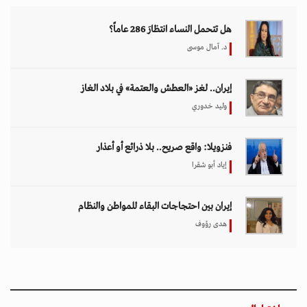
هل تتحمل النساء انتظارَ 286 عاماً؟
د. آمال موسى
إيران.. لغز «العطش والعتمة» في بلاد الغاز
وليد خدوري
فنزويلا: واقع صريح.. بلا ذرائع أو أعذار
إياد أبو شقرا
إيران بين احتجاجات البقاء للمواطن والنظام
هدى رؤوف