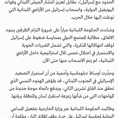
الحدود مع إسرائيل)، مقابل تعزيز انتشار الجيش اللبناني وقوات
اليونيفيل الدولية، وانسحاب إسرائيل من الأراضي اللبنانية التي
توغلت إليها خلال الحرب.
وشدّدت الحكومة اللبنانية مراراً على ضرورة التزام الطرفين ببنود
الاتفاق، مطالبة المجتمع الدولي بممارسة ضغوط على إسرائيل
لوقف انتهاكاتها المتكررة، والتي تشمل الضربات الجوية
والاستمرار في احتلال خمس تلال استراتيجية داخل الأراضي
اللبنانية، لم يتم الانسحاب منها حتى الآن.
وحذّرت أوساط دبلوماسية وأممية من أن استمرار التصعيد
الإسرائيلي في الجنوب اللبناني، قد يقوّض الهدوء النسبي الذي
تحقق منذ اتفاق تشرين الثاني، ويدفع باتجاه موجة جديدة من
المواجهات التي من شأنها زعزعة استقرار لبنان والمنطقة برمّتها.
وطالبت الحكومة اللبنانية عبر وزارة الخارجية بتفعيل المساعي
الدولية لمحاسبة إسرائيل على خرق وقف إطلاق النار، مؤكدة أن