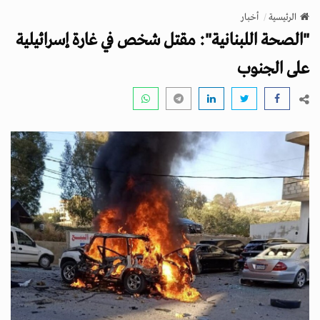
v
الرئيسية
أخبار
i
"الصحة اللبنانية": مقتل شخص في غارة إسرائيلية
g
a
على الجنوب
t
i
o
n