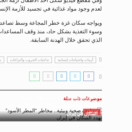
وفي مقطع فيديو شكى أحد الأطفال أزمة الجوع 
لعدم وجود مواد غذائية في تجسيد للأزمة الإنسا
ويواجه سكان غزة خطر المجاعة وسط تصاعد القت
الذي تحقق خلال الهدنة السابقة.
أزمات واحتياجات إنسانية
تداعيات الحروب والنزاعات
س
عاطف عبد المولى
11 مارس 2026 - 12:22
موضوعات ذات صلة
مخاوف صحية وبيئية.. مخاطر “المطر الأسود” تهدد
اتجاهات
السكان في إيران