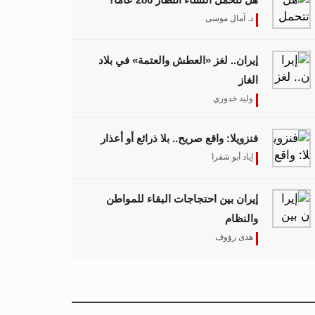
د. آمال موسى
إيران.. لغز «العطش والعتمة» في بلاد
الغاز
وليد خدوري
فنزويلا: واقع صريح.. بلا ذرائع أو أعذار
إياد أبو شقرا
إيران بين احتجاجات البقاء للمواطن
والنظام
هدى رؤوف