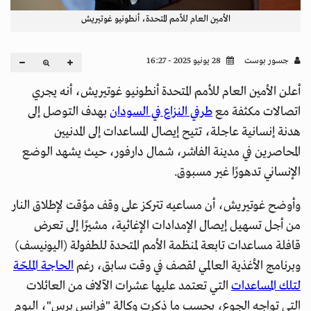
الأمين العام للأمم المتحدة، أنطونيو غوتيريش
جسور بوست
28 يونيو 2025 - 16:27
أعلن الأمين العام للأمم المتحدة أنطونيو غوتيريش، أنه يجري
اتصالات مكثفة مع
طرفي النزاع في السودان
بهدف التوصل إلى
هدنة إنسانية عاجلة، تتيح إيصال المساعدات إلى المدنيين
المحاصرين في مدينة الفاشر، شمال دارفور، حيث يشهد الوضع
الإنساني تدهورًا غير مسبوق.
وأوضح غوتيريش، أن مساعيه تتركز على وقف مؤقت لإطلاق النار
من أجل تسهيل إيصال الإمدادات الإغاثية، مشيرًا إلى تعرض
قافلة مساعدات تابعة لمنظمة الأمم المتحدة للطفولة (اليونيسف)
وبرنامج الأغذية العالمي لقصف في وقت سابق، رغم
الحاجة الملحّة
لتلك المساعدات
التي تعتمد عليها عشرات الآلاف من العائلات
التي تواجه الجوع، بحسب ما ذكرت وكالة "فرانس برس"، اليوم