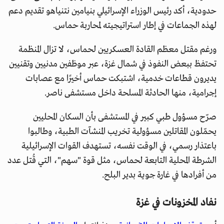
حدودية، أكد رئيس الوزراء الإسرائيلي بنيامين نتنياهو تقديم دعم
لهذه الجماعات في إطار استراتيجيته لمحاربة حماس.
ورغم مقتل معظم القادة العسكريين لحماس، لا تزال المنظمة
تحتفظ ببعض النفوذ في شمال غزة، عبر موظفين مدنيين وتقنيين
يديرون قطاعات خدمية، اشتبكت حماس أخيرًا مع عصابات
إجرامية، منها الحادثة المسلحة داخل مستشفى ناصر.
صرّح مسؤول طبي كبير في المستشفى بأن السكان المحليين
يحمّلون المقاتلين مسؤولية تخريب المنشآت الطبية، وطالبوا
باعتذار رسمي، في الوقت نفسه، تستهدف القوات الإسرائيلية
الشرطة المحلية التابعة لحماس، مثل قوة "سهم"، التي قُتل عدد
من أفرادها في غارة جوية بدير البلح.
نفاد المخزونات في غزة