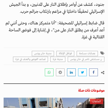
جنود، كشف عن أوامر بإطلاق النار على المدنيين، و بدأ الجيش
الإسرائيلي تحقيقًا داخليًا في مزاعم بارتكاب جرائم حرب.
قال ضابط إسرائيلي للصحيفة: "أنا متمركز هناك، وحتى أنني لم
أعد أعرف من يطلق النار على من"، في إشارة إلى فوضى الساحة
القتالية في غزة.
عصابات مسلحة
قوافل الإغاثة
مدينة خان يونس
ن مستشفى ناصر في خان يونس
مدينة غزة
تصاعد الفوضى والعنف في غزة
موضوعات ذات صلة
اتجاهات