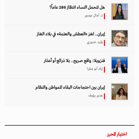
هل تتحمل النساء انتظارَ 286 عاماً؟
د. آمال موسى
إيران.. لغز «العطش والعتمة» في بلاد الغاز
وليد خدوري
فنزويلا: واقع صريح.. بلا ذرائع أو أعذار
إياد أبو شقرا
إيران بين احتجاجات البقاء للمواطن والنظام
هدى رؤوف
اختيار المحرر