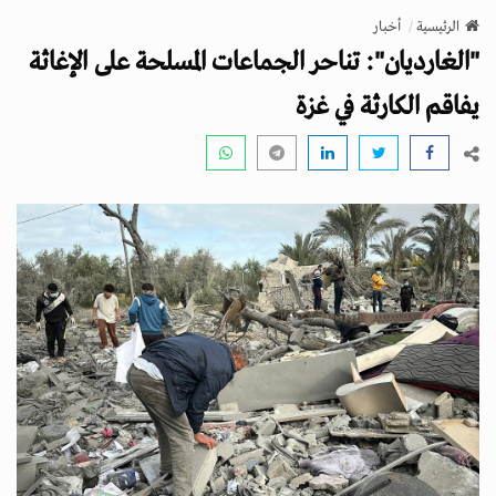
v
الرئيسية
أخبار
i
"الغارديان": تناحر الجماعات المسلحة على الإغاثة
g
a
يفاقم الكارثة في غزة
t
i
o
n