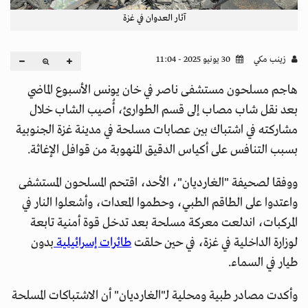
آثار العدوان في غزة
زينب مكي
30 يونيو 2025 - 11:04
هاجم مسلحون مستشفى ناصر في خان يونس الأسبوع الماضي
بعد نقل شاب مصاب إلى قسم الطوارئ، أُصيب الشاب خلال
مشاركته في اشتباك بين عصابات مسلحة في مدينة غزة الجنوبية
بسبب التنافس على أكياس الدقيق المنهوبة من قوافل الإغاثة.
ووفقا لصحيفة "الغارديان"، الأحد، اقتحم المسلحون المستشفى
واعتدوا على الطاقم الطبي، وحطموا المعدات، وأشعلوا النار في
المركبات، اندلعت معركة مسلحة بعد تدخل قوة أمنية تابعة
لوزارة الداخلية في غزة، في حين حلقت
طائرات إسرائيلية
بدون
طيار في السماء.
وأكدت مصادر طبية ومحلية لـ"الغارديان" أن الاشتباكات المسلحة