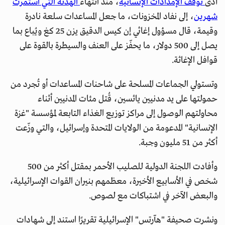
أدى
توقف الإمدادات الإنسانية
، منذ انتهاء
الهدنة التي استمرت
شهرين
، إلى نفاد المخزونات، ما جعل المساعدات سلعة نادرة
وقيمة، قال مسؤول إغاثي إن كيس الدقيق يزن 25 كغ ويُباع بما
يصل إلى 500 دولار، ما يحفّز على العنف والسيطرة بالقوة على
قوافل الإغاثة.
وتستولي الجماعات المسلحة على شاحنات المساعدات أو تُجرد من
حمولتها على يد مدنيين يائسين، قُتل مئات المدنيين أثناء
محاولتهم الوصول إلى مراكز توزيع الغذاء التابعة لمؤسسة "غزة
الإنسانية" المدعومة من الولايات المتحدة وإسرائيل، والتي وزّعت
أكثر من 51 مليون وجبة.
وأفادت اللجنة الدولية للصليب الأحمر بمقتل أكثر من 500
شخص في الأسابيع الأخيرة، معظمهم بنيران القوات الإسرائيلية،
والبعض الآخر في اشتباكات مع لصوص.
ونشرت صحيفة "هآرتس" الإسرائيلية تقريرًا استند إلى شهادات