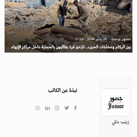
جسور بوست
22 يناير 2026 - 17:25
بين الركام ومخلفات الحرب.. نازحو غزة يطالبون بالحماية داخل مراكز الإيواء
نبذة عن الكاتب
زينب مكي