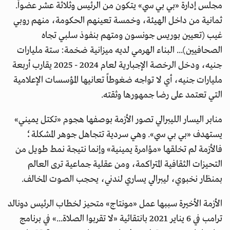
مجلس إدارة «بي بي سي» يتكون من الرئيس وثلاثة عشر عضواً.
ثمانية من داخل الهيئة، وخمسة تعينهم الحكومة، منهم روبي
غيب (تعيين بوريس جونسون ومتهم بنفوذ سلبي تجاه
الصحافيين)... البناء الهرمي لديه ميزانية ضخمة: ستة مليارات
جنيه، ودخل الرخصة الإجبارية لعام 2024 - 2025 يقارب أربعة
مليارات جنيه، أي لا تواجه ضغوطاً تعانيها المؤسسات الإعلامية
التي تعتمد على رضا جمهورها وثقته.
منابر اليسار الليبرالي تصور الأزمة بوصفها هجوم «تكتل يميني»
يستهدف «بي بي سي». وهي سردية تتجاهل جوهر المشكلة؛
فالأزمة لم تخلقها «مؤامرة يمينية» وإنما نتيجة نمط طويل من
التحيزات الثقافية المتراكمة، ومن عقلية جماعية ترى العالم
بمنظار نخبوي، ليبرالي يساري لندني، يحجب الصوت المخالف.
الأزمة الأخيرة سببها عمل «مونتاج» متحيز لخطاب الرئيس دونالد
ترامب في 6 يناير 2021 بانتقائية «لا تقربوا الصلاة...» في برنامج