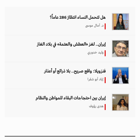
هل تتحمل النساء انتظارَ 286 عاماً؟
د. آمال موسى
إيران.. لغز «العطش والعتمة» في بلاد الغاز
وليد خدوري
فنزويلا: واقع صريح.. بلا ذرائع أو أعذار
إياد أبو شقرا
إيران بين احتجاجات البقاء للمواطن والنظام
هدى رؤوف