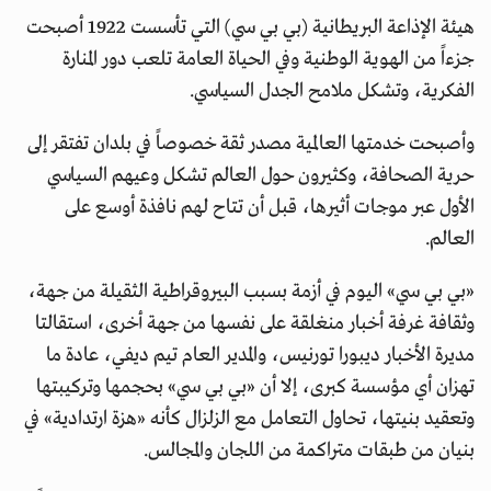
هيئة الإذاعة البريطانية (بي بي سي) التي تأسست 1922 أصبحت
جزءاً من الهوية الوطنية وفي الحياة العامة تلعب دور المنارة
الفكرية، وتشكل ملامح الجدل السياسي.
وأصبحت خدمتها العالمية مصدر ثقة خصوصاً في بلدان تفتقر إلى
حرية الصحافة، وكثيرون حول العالم تشكل وعيهم السياسي
الأول عبر موجات أثيرها، قبل أن تتاح لهم نافذة أوسع على
العالم.
«بي بي سي» اليوم في أزمة بسبب البيروقراطية الثقيلة من جهة،
وثقافة غرفة أخبار منغلقة على نفسها من جهة أخرى، استقالتا
مديرة الأخبار ديبورا تورنيس، والمدير العام تيم ديفي، عادة ما
تهزان أي مؤسسة كبرى، إلا أن «بي بي سي» بحجمها وتركيبتها
وتعقيد بنيتها، تحاول التعامل مع الزلزال كأنه «هزة ارتدادية» في
بنيان من طبقات متراكمة من اللجان والمجالس.