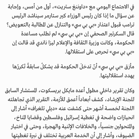
في الاجتماع اليومي مع «داوننغ ستريت»، أول من أمس، وإجابة
عن سؤال ما إذا كان رئيس الوزراء كير ستارمر سيناشد الرئيس
ترامب قبول اعتذار «بي بي سي» والتنازل عن المطالبة بالتعويض؟
قال السكرتير الصحفي إن «بي بي سي» لم تطلب مساعدة
الحكومة، وكانت وزيرة الثقافة والإعلام ليزا ناندي قد قالت إن
«بي بي سي» تحرص على استقلالها.
مأزق «بي بي سي» أنّ تدخلَ الحكومة قد يشكلُ سابقةً تَكررُها
يهدد استقلاليتها.
وكان تقرير داخلي مطول أعده مايكل بريسكوت، المستشار السابق
للجنة الإرشاد، كشف أبعاداً أعمق للأزمة، التقرير الذي تجاهلته
اللجنة لخمسة أشهر حتى كشفت عنه «ديلي تلغراف» أشار إلى
انحيازات واضحة في تغطية إسرائيل وفلسطين وقضايا المناخ،
والمتحولين جنسياً، والخلافات الإثنية والهجرة، وحتى في اختيار
الضيوف، وأشار إلى أن الخدمة العربية تختلف في نبرة تغطيتها