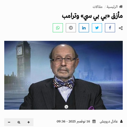
v
الرئيسية
مقالات
i
مأزق «بي بي سي» وترامب
g
a
t
i
o
n
عادل درويش
16 نوفمبر 2025 - 09:36