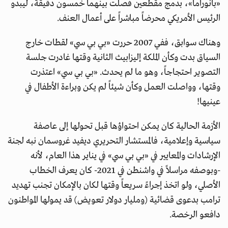
«بانوراما»، بدمج مقطعين فصلت بينهما خمسون دقيقة، ليبدو
الرئيس الأمريكي محرضاً مباشراً على أعمال العنف.
وهناك سوابق، ففي 2007 حررت «بي بي سي» لقطات خارج
السياق بدت وكأن الملكة إليزابيث الثانية وقتها غادرت جلسة
التصوير احتجاجاً، وهو ما لم يحدث. «بي بي سي» اعتذرت
وقتها، وواصلت العمل وكأن شيئاً لم يكن وبراءة الأطفال في
عينيها!
الأزمة الحالية كان يمكن احتواؤها قبل تحولها إلى عاصفة
سياسية وإعلامية، فالمستشار التحريري ديفيد غروسمان نبه لجنة
الإرشادات والمعايير في «بي بي سي» في يناير هذا العام، لأنه
-وبوصفه مراسلاً في واشنطن في 2021- كان يعرف الخطاب
الأصلي، ولو اتخذ إجراءً سريعاً وقتها لكان بالإمكان تجنب تهديد
ترامب بدعوى قضائية (ومليار دولار تعويض) قد يمولها المواطنون
دافعو الرخصة.