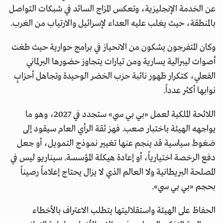
عن الخدمة الإنجليزية، وتعكس المزاج السائد في شبكات التواصل
بالمنطقة، حيث يغلب عليه العداء لإسرائيل والارتياب من الغرب.
وكان المتفرجون يشكون من الانحياز في برامج حوارية حيث طغت
أصوات ليبرالية يسارية ومن تيارات يتجاوز حضورها البرلماني
الفعلي، كتكرار ظهور نائبة حزب الخضر الوحيدة وتجاهل أحزابٍ
نوابها أكثر عدداً.
اللائحة الملكية لعمل «بي بي سي» ستجدد في 2027، وهو ما
يواجهه الهيئة باختبار صعب. فهز ثقة الرأي العام سيقود إلى
ضغوط سياسية قد ينجم عنها تغيير نموذج التمويل، أو جعل
دفع الرخصة اختيارياً، أو إعادة هيكلة المؤسسة. سيناريو ليس في
المصلحة البريطانية ولا العالم الذي لا يزال يحتاج إعلاماً رصيناً
بحجم «بي بي سي».
الحفاظ على الهيئة واستقلاليتها يتطلب الاعتراف بالأخطاء