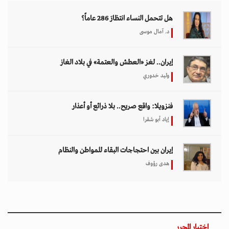
هل تتحمل النساء انتظارَ 286 عاماً؟
د. آمال موسى
إيران.. لغز «العطش والعتمة» في بلاد الغاز
وليد خدوري
فنزويلا: واقع صريح.. بلا ذرائع أو أعذار
إياد أبو شقرا
إيران بين احتجاجات البقاء للمواطن والنظام
هدى رؤوف
اختيار المحرر