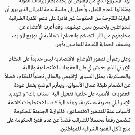
لهذا المشروع الذي من المفترض أن يحدد إطار إيرادات الدولة
ونفقاتها للعام المقبل، وأُحيل إلى جلسة عامة للبرلمان الذي يرى أن
الموازنة المقترحة من الحكومة غير قادرة على دعم القدرة الشرائية
للمواطنين وتحسين سبل عيشهم، وقد أعرب الأعضاء عن
مخاوفهم من آثار التضخم وانعدام الشفافية في توزيع الموارد،
وضعف الحماية المقدمة للعاملين بأجر.
وعلى رغم أن تدهور الأوضاع الاقتصادية ليس جديداً على النظام
الإيراني الذى يعيش في ظل العقوبات الاقتصادية والمالية
والعسكرية، يمثل السياق الإقليمي والعالمي تحدياً للنظام، فضلاً
عن انضمام طبقة عمال الأسواق، ويتأزم الوضع بفعل عودة
العقوبات الأممية على خلفية تفعيل آلية "سناب باك" والتهديد
الإسرائيلي بضربة عسكرية، وهذه المرة كانت الاحتجاجات كاشفة
لأسباب عدة للتدهور الاقتصادي، فالموازنة الجديدة للحكومة
تتضمن رفعاً محتملاً للضرائب فضلاً عن عدم قدرة الحكومة على
منع تآكل القدرة الشرائية للمواطنين.