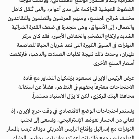
الشرائية وعدم استقرار الوضع الاقتصادي، ووصلت موجة
الضغوط المعيشية المتراكمة على مدى أعوام، والتي تُثقل كاهل
مختلف شرائح المجتمع، ومنهم الممرضون والمعلمون والمتقاعدون
والعمال، إلى الأسواق، وهي متجذرة في ضعف القدرة الشرائية
الشديد وارتفاع التضخم وانخفاض الأجور، فقد كان مركز
التوترات في السوق الكبيرة التي تعد شريان الحياة للعاصمة
طهران، وحدث ذلك نتيجة تقلبات العملات والذهب، فارتفعت
أسعار السلع الأخرى.
عرض الرئيس الإيراني مسعود بزشكيان التشاور مع قادة
الاحتجاجات معترفاً بحقهم في التظاهر، فضلاً عن استقالة
محافظ البنك المركزي، لكن لا يزال الاستياء مستمراً.
وتستمر احتجاجات الوضع الاقتصادي في وقت حرج لإيران، إذ
تعاني من انحسار نفوذها الإستراتيجي، وتسعى إلى تجنب
التوترات مع إسرائيل وإقناع الرئيس الأمريكي دونالد ترمب بالمسار
الدبلوماسي، ومع ذلك تتصاعد تهديدات ترمب ورئيس الوزراء