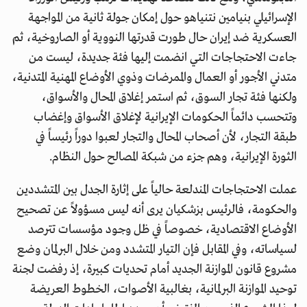
الإسرائيلي بنيامين نتنياهو حول إمكان جولة ثانية من المواجهة
العسكرية ضد إيران حال طورت قدرتها النووية أو الصاروخية، ثم
جاءت الاحتجاجات التي انضمت إليها فئة جديدة، ليست من
متدني الأجور أو العمال والممرضات وذوي الأوضاع المهنية المتدنية،
ولكنها فئة تجار السوق، ثم استمر إغلاق المحال والأسواق،
وتتحسب دائماً الحكومات الإيرانية لإغلاق الأسواق وإغضاب
طبقة التجار، لأن أصحاب المحال والتجار لعبوا دوراً رئيساً في
الثورة الإيرانية، وهم جزء من شبكة المصالح حول النظام.
عملت الاحتجاجات المندلعة حالياً على إثارة الجدل بين المتشددين
والحكومة، فالرئيس بزشكيان يرى أنه ليس مسؤولاً عن تصحيح
الأوضاع الاقتصادية، خصوصاً في ظل وجود مؤسسات تترصد
لسياساته، وفي المقابل فإن التيار المتشدد ومن خلال البرلمان وضع
مشروع قانون الموازنة الجديد أمام تحديات كبيرة، إذ رفضت لجنة
توحيد الموازنة البرلمانية، بغالبية الأصوات، الخطوط العريضة