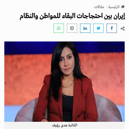
v
الرئيسية
مقالات
i
إيران بين احتجاجات البقاء للمواطن والنظام
g
a
t
i
o
n
الكاتبة هدى رؤوف