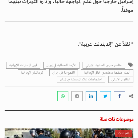
إسرائيل خارجياً حول عدم المواجهة حالياً، وإدارة التوترات بينهما
موقتاً.
* نقلاً عن “إندبندنت عربية”.
عناصر حرس الحدود الإيراني
الأزمة العمالية في إيران
قوى المعارضة الإيرانية
أنصار منظمة مجاهدي خلق الإيرانية
القمع داخل إيران
كرماشان الإيرانية
القانون الإيراني
احتجاجات غلاء المعيشة في إيران
موضوعات ذات صلة
اتجاهات