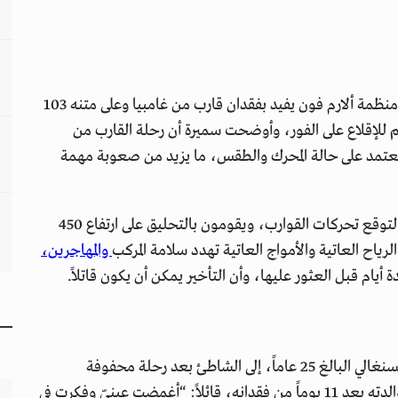
في صباح أحد أيام كانون الثاني تلقت المنظمة إنذاراً من منظمة ألارم فون يفيد بفقدان قارب من غامبيا وعلى متنه 103
 للإقلاع على الفور، وأوضحت سميرة أن رحلة القارب من
تعتمد على حالة المحرك والطقس، ما يزيد من صعوبة مهمة
يستخدم الطاقم أجهزة تحديد المسار والخرائط الرقمية لتوقع تحركات القوارب، ويقومون بالتحليق على ارتفاع 450
ياح العاتية والأمواج العاتية تهدد سلامة المركب
والمهاجرين،
أيام قبل العثور عليها، وأن التأخير يمكن أن يكون قاتلاً.
يصل عثمان لي، الشاب السنغالي البالغ 25 عاماً، إلى الشاطئ بعد رحلة محفوفة
بالمخاطر، ويأخذ الوقت لتجفيف هاتفه والتواصل مع والدته بعد 11 يوماً من فقدانه، قائلاً: “أغمضت عينيّ وفكرت في