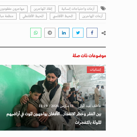
أزمات واحتياجات إنسانية
إنقاذ المهاجرين
مهاجرون مفقودون
أزمات المهاجرين
المحيط الأطلسي
المحيط الأطلنطي
منظمة مباد
موضوعات ذات صلة
إنسانيات
عاطف عبد المولى
11 مارس 2026 - 11:19
بين الفقر وخطر الانفجار.. الأفغان يواجهون الموت في أراضيهم
الملوثة بالمتفجرات