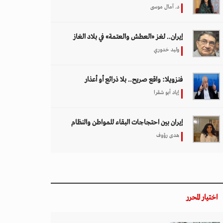
د. آمال موسى
إيران.. لغز «العطش والعتمة» في بلاد الغاز
وليد خدوري
فنزويلا: واقع صريح.. بلا ذرائع أو أعذار
إياد أبو شقرا
إيران بين احتجاجات البقاء للمواطن والنظام
هدى رؤوف
اختيار المحرر