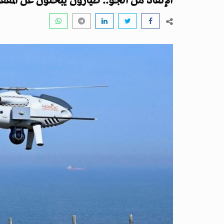
الإنقاذ من الجو.. طيارون يبحثون عن المفق