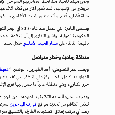
وضع مهدد للحياة منذ لحظة مغادرتهم السواحل الإفريق
حياة فُضلى، أغلبهم أثناء عبور المحيط الأطلسي من غرب 
وتسعى المبادرة التي
الحكومية الدولية، وتشير التقارير إلى أن المنظمة نجح
بالمهمة الثالثة على
مسار المحيط الأطلسي
خلال تسعة أش
منطقة رمادية وخطر متواصل
ويصف عمر المنفلوطي، أحد الطيارين، الوضع: “
المحيط
جزر الكناري، وهي منطقة غالباً ما تصل إليها فرق الإغا
وتضيف سميرة المنسقة التكتيكية للمهمة: "من الجو لد
تمكن الطاقم من تحديد مواقع
قوارب المهاجرين
بسرعة 
رصد أي مركب إطلاق الاستجابة الطارئة بالتنسيق مع الس