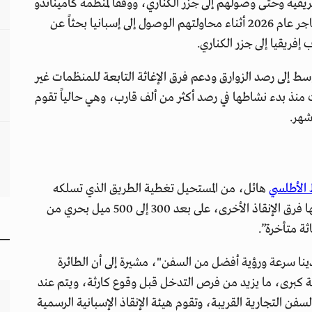
ية وحتى وصولهم إلى جزر الكناري، ووفقاً لمنظمة كاميناندو
فرونتيراس الإسبانية، فقد قضى أكثر من ثلاثة آلاف مهاجر عام 2026 أثناء محاولتهم الوصول إلى إسبانيا بحثاً عن
إفريقيا إلى جزر الكناري.
 تعمل منذ عام 2016 في البحر المتوسط إلى رصد الزوارق ودعم فرق الإغاثة التابعة للمنظمات غير
ت منذ بدء نشاطها في رصد أكثر من ألف قارب، وهي حالياً تقوم
هر.
 الأطلسي
هائل، من المستحيل تغطية الطريق الذي تسلكه
القوارب بالكامل، نحن نركز على المناطق التي تغيب عنها فرق الإنقاذ الأخرى، على بعد 300 إلى 500 ميل بحري من
ثة متأخرة”.
ينا سرعة ورؤية أفضل من السفن"، مشيرة إلى أن الطائرة
كبرى، ما يزيد من فرص التدخل قبل وقوع كارثة، ويتم عند
فن التجارية القريبة، وتقوم هيئة الإنقاذ الإسبانية الرسمية