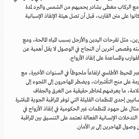
 مع الركاب مغطى بشادر يحميهم من الشمس والبرد لمدة
توفي خلالها شخصان من أصل 108 ركاب كانوا على متن القارب، قبل أن تصل هيئة الإنقاذ الإسبانية
ين، مثل تقرحات اليدين والأرجل بسبب المياه المالحة، ومع
ته وقصص آخرين أن النجاح في الوصول لا يقل أهمية عن
وارب والمساعدة على إنقاذ الأرواح.
ر المحيط الأطلسي ارتفاعاً ملحوظاً في السنوات الأخيرة، مع
ة على منح التأشيرات، ويضطر المهاجرون إلى اللجوء إلى
مة، ما يعرضهم لمخاطر حقيقية من الغرق والجفاف
ين إحدى المنظمات القليلة التي توفر المراقبة الجوية المباشرة
ل على جهود المنظمات غير الحكومية في إنقاذ الأرواح في
تدخلات الإنسانية الفعالة تعتمد على التنسيق بين المراقبة
صول المهاجرين إلى بر الأمان.