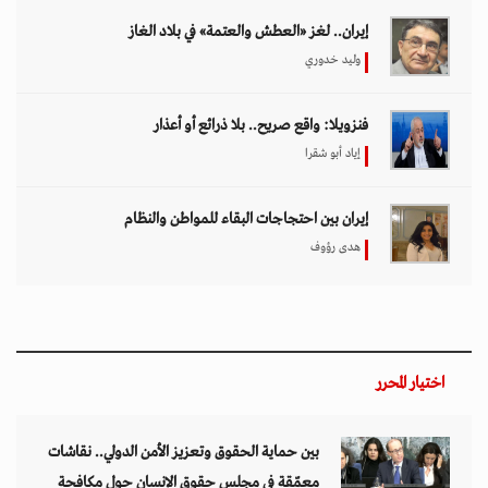
إيران.. لغز «العطش والعتمة» في بلاد الغاز
وليد خدوري
فنزويلا: واقع صريح.. بلا ذرائع أو أعذار
إياد أبو شقرا
إيران بين احتجاجات البقاء للمواطن والنظام
هدى رؤوف
اختيار المحرر
بين حماية الحقوق وتعزيز الأمن الدولي.. نقاشات
معمّقة في مجلس حقوق الإنسان حول مكافحة