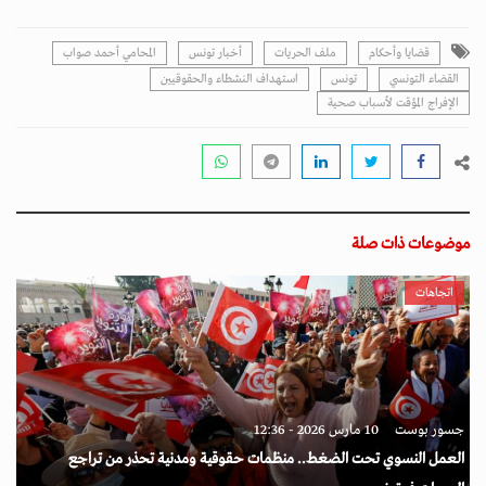
قضايا وأحكام
ملف الحريات
أخبار تونس
المحامي أحمد صواب
القضاء التونسي
تونس
استهداف النشطاء والحقوقيين
الإفراج المؤقت لأسباب صحية
موضوعات ذات صلة
اتجاهات
جسور بوست
10 مارس 2026 - 12:36
العمل النسوي تحت الضغط.. منظمات حقوقية ومدنية تحذر من تراجع