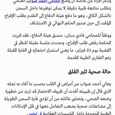
وذكر أفراد من عائلته أن وضع
المحامي أحمد صواب
الصحي
يتطلب متابعة طبية دقيقة لا يمكن توفيرها داخل السجن
بالشكل الكافي، وهو ما دفع هيئة الدفاع إلى التقدم بطلب الإفراج
المؤقت إلى حين صدور الحكم النهائي في الاستئناف.
ووفقاً للمحامي فادي سنان، منسق هيئة الدفاع، فقد قررت
المحكمة رفض طلب الإفراج، وحددت جلسة مقبلة للنظر في
القضية يوم 23 فبراير، ما يعني استمرار احتجازه في الفترة المقبلة
رغم التقارير الطبية المقدمة.
حالة صحية تثير القلق
يعاني أحمد صواب من أمراض في القلب بحسب ما أفاد به نجله
الذي قال إن طبيبته أكدت أن ظروف الاحتجاز قد تزيد من خطورة
وضعه الصحي، وتخشى عائلته من أن تؤدي فترة السجن الطويلة
إلى مضاعفات صحية يصعب التعامل معها في ظل الإمكانات
الطبية المحدودة داخل المؤسسات العقابية
في تونس
.