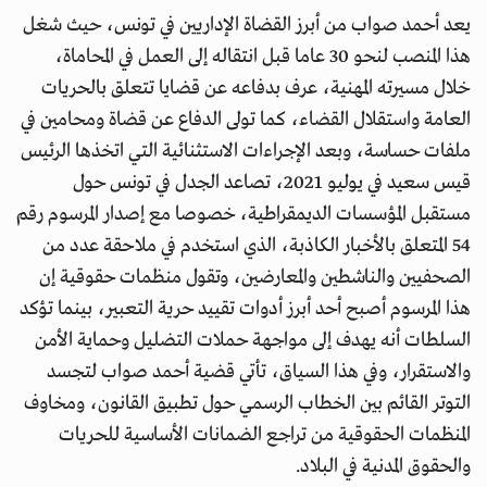
يعد أحمد صواب من أبرز القضاة الإداريين في تونس، حيث شغل
هذا المنصب لنحو 30 عاما قبل انتقاله إلى العمل في المحاماة،
خلال مسيرته المهنية، عرف بدفاعه عن قضايا تتعلق بالحريات
العامة واستقلال القضاء، كما تولى الدفاع عن قضاة ومحامين في
ملفات حساسة، وبعد الإجراءات الاستثنائية التي اتخذها الرئيس
قيس سعيد في يوليو 2021، تصاعد الجدل في تونس حول
مستقبل المؤسسات الديمقراطية، خصوصا مع إصدار المرسوم رقم
54 المتعلق بالأخبار الكاذبة، الذي استخدم في ملاحقة عدد من
الصحفيين والناشطين والمعارضين، وتقول منظمات حقوقية إن
هذا المرسوم أصبح أحد أبرز أدوات تقييد حرية التعبير، بينما تؤكد
السلطات أنه يهدف إلى مواجهة حملات التضليل وحماية الأمن
والاستقرار، وفي هذا السياق، تأتي قضية أحمد صواب لتجسد
التوتر القائم بين الخطاب الرسمي حول تطبيق القانون، ومخاوف
المنظمات الحقوقية من تراجع الضمانات الأساسية للحريات
والحقوق المدنية في البلاد.