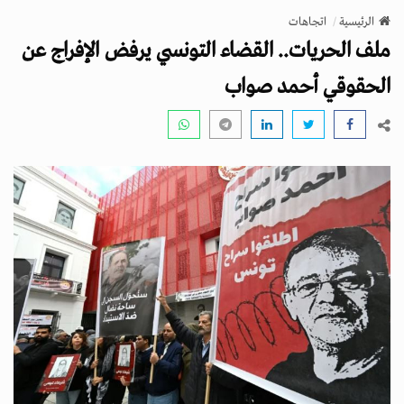
v
الرئيسية
اتجاهات
i
ملف الحريات.. القضاء التونسي يرفض الإفراج عن
g
a
الحقوقي أحمد صواب
t
i
o
n