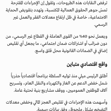
ترفض النقابات هذه الطروحات، وتقول إن الإجراءات المقترحة
تمسّ جوهر الحقوق العمالية المكتسبة، وتهدد بتقويض الحماية
الاجتماعية، خاصة في ظل ارتفاع معدلات الفقر والعمل غير
الرسمي.
ويعمل نحو 40% من القوى العاملة في القطاع غير الرسمي، من
دون ضرائب أو اشتراكات ضمان اجتماعي، ما يجعل أي تقليص
إضافي في الضمانات القانونية محل قلق واسع.
واقع اقتصادي متباين
أطلق الرئيس ميلي منذ توليه السلطة برنامجاً اقتصادياً جذرياً
شمل خفض الدعم عن الغاز والكهرباء والنقل العام، وتسريح
آلاف الموظفين العموميين، ووقف مشاريع بنية تحتية عامة.
وأسهمت هذه الإجراءات في تقليص العجز المالي وخفض معدلات
التضخم بشكل ملحوظ، وفق بيانات رسمية.