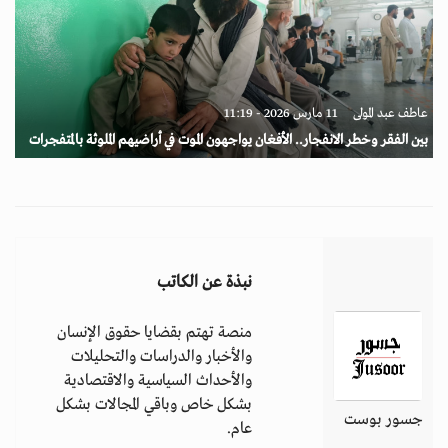
عاطف عبد المولى
11 مارس 2026 - 11:19
بين الفقر وخطر الانفجار.. الأفغان يواجهون الموت في أراضيهم الملوثة بالمتفجرات
نبذة عن الكاتب
منصة تهتم بقضايا حقوق الإنسان
والأخبار والدراسات والتحليلات
والأحداث السياسية والاقتصادية
بشكل خاص وباقي المجالات بشكل
جسور بوست
عام.