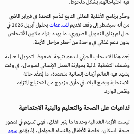
فيه احتياجاتهم بشكل ملحوظ.
وحذّر برنامج الأغذية العالمي التابع للأمم المتحدة في فبراير الماضي
من أنه سيضطر إلى وقف تقديم
المساعدات
بحلول أبريل 2026 في
حال لم يتلق التمويل الضروري، ما يهدد بترك ملايين الأشخاص
بدون دعم غذائي في واحدة من أخطر مراحل الأزمة.
يُعد هذا الانسحاب الجزئي للدعم نتيجة لضغوط التمويل العالمية
وضعف التغطية المالية بموازنة العمل الإنساني لصومال، في وقت
يشهد فيه العالم أزمات إنسانية متعددة، ما يُعقّد حالة
الاستجابة ويضع البلاد في مأزق مزدوج من الاحتياج المتزايد
ونقص الموارد.
تداعيات على الصحة والتعليم والبنية الاجتماعية
ليست الأزمة الغذائية وحدها ما يثير القلق، فهي تسهم في تدهور
صحة السكان، خاصة الأطفال والنساء الحوامل، إذ يؤدي
سوء