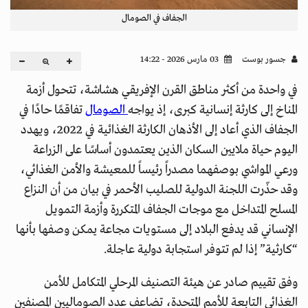
الجفاف في الصومال
جسور بوست
03 مارس 2026 - 14:22
في واحدة من أكثر مناطق القرن الإفريقي هشاشة، تتحول أزمة
المناخ إلى كارثة إنسانية كبرى، إذ يواجه
الصومال
تفاقمًا حادًا في
الجفاف الذي أعاد إلى الأذهان الكارثة الغذائية في 2022، ويهدد
اليوم حياة ملايين السكان الذين يعتمدون أساسًا على الزراعة
ورعي المواشي بوصفهما مصدراً رئيساً للمعيشة والأمن الغذائي،
وقد حذّرت اللجنة الدولية للصليب الأحمر في بيان من أن النزاع
المسلح المتداخل مع موجات الجفاف المتكررة وأزمة التمويل
الإنساني قد يدفع البلاد إلى مستويات مجاعة يمكن وصفها بأنها
“كارثية” إذا لم تتوفر استجابة دولية عاجلة.
وفق تقييم صادر عن هيئة التصنيف المرحلي المتكامل للأمن
الغذائي التابعة للأمم المتحدة، تضاعف عدد الصوماليين المصنفين