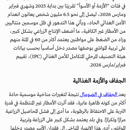
في فئات “الأزمة أو الأسوأ” تقريبًا بين بداية 2025 وشهري فبراير
ومارس 2026، ليصل إلى نحو 6.5 مليون شخص يعانون انعدام
الأمن الغذائي الحاد، ويأتي هذا التدهور في ظل موسمين متتاليين
من الأمطار غير الكافية، ما أضعف الإنتاج الزراعي بشكل كبير،
وزاد من الضغط على مواطنين يعتمد أكثر من 60 في المئة منهم
على تربية المواشي بوصفها مصدر دخل أساسياً بحسب بيانات
هيئة التصنيف المرحلي المتكامل للأمن الغذائي (IPC)، تقييم
فبراير/مارس 2026.
الجفاف والأزمة الغذائية
يعد
الجفاف في الصومال
نتيجة لتغيرات مناخية موسمية حادة
أكثر من كونه ظاهرة عابرة، فقد أثرت الأمطار غير المنتظمة في قدرة
التربة على الاحتفاظ بالرطوبة، ما أدى إلى فشل المحاصيل الزراعية
مرارًا وتكرارًا. وفي بلد يعتمد بشكل كبير على الزراعة وتربية
المواشي، أدى هذا الانهيار المناخي إلى فقدان الأسر مصدر دخلها