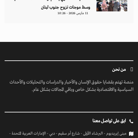
وسط موجات نزوح جنوب لبنان
11 مارس 2026 - 10:26
من نحن
منصة تهتم بقضايا حقوق الإنسان والأخبار والدراسات والتحليلات والأحداث
السياسية والاقتصادية بشكل خاص وباقي المجالات بشكل عام.
ابق على تواصل معنا
مبنى إيريديوم - البرشاء الأولى - شارع أم سقيم - دبي - الإمارات العربية المتحدة -