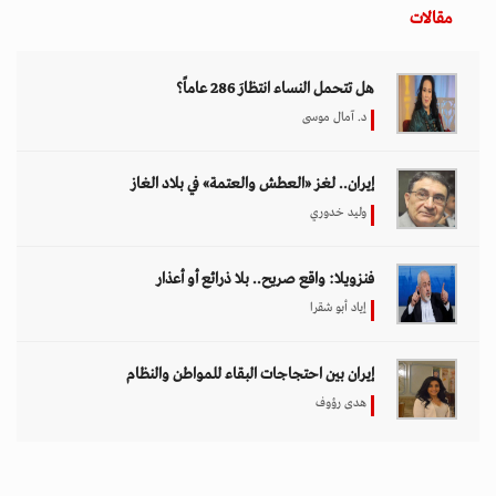
مقالات
هل تتحمل النساء انتظارَ 286 عاماً؟
د. آمال موسى
إيران.. لغز «العطش والعتمة» في بلاد الغاز
وليد خدوري
فنزويلا: واقع صريح.. بلا ذرائع أو أعذار
إياد أبو شقرا
إيران بين احتجاجات البقاء للمواطن والنظام
هدى رؤوف