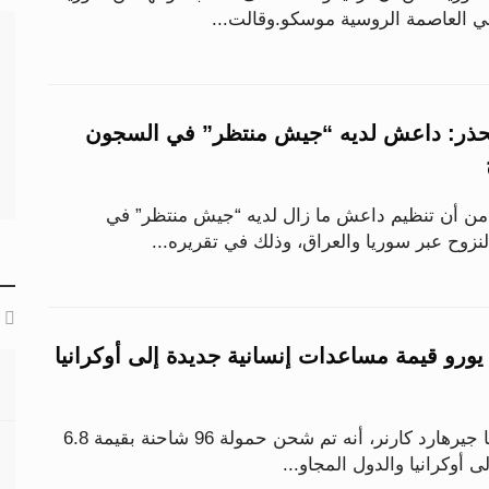
ي العاصمة الروسية موسكو.وقالت...
حذر: داعش لديه “جيش منتظر” في السجون
من أن تنظيم داعش ما زال لديه “جيش منتظر” في
وح عبر سوريا والعراق، وذلك في تقريره...
6.8 مليون يورو قيمة مساعدات إنسانية جديدة إلى أوكرانيا
أكد وزير داخلية النمسا جيرهارد كارنر، أنه تم شحن حمولة 96 شاحنة بقيمة 6.8
ى أوكرانيا والدول المجاو...