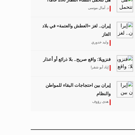
د. آمال موسى
إيران.. لغز «العطش والعتمة» في بلاد
الغاز
وليد خدوري
فنزويلا: واقع صريح.. بلا ذرائع أو أعذار
إياد أبو شقرا
إيران بين احتجاجات البقاء للمواطن
والنظام
هدى رؤوف