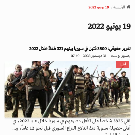
v
الرئيسية
19 يونيو 2022
i
g
19 يونيو 2022
a
t
i
o
تقرير حقوقي: 3800 قتيل في سوريا بينهم 321 طفلاً خلال 2022
n
جسور بوست
31 ديسمبر 2022 - 07:49
أخبار
لقي 3825 شخصاً على الأقل مصرعهم في سوريا خلال عام 2022، في
أدنى حصيلة سنوية منذ اندلاع النزاع السوري قبل نحو 12 عاماً، و...