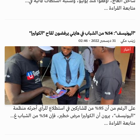
ساحل العاج، أوقفوا منذ يوليو، وتشتبه السلطات المالية في...
متابعة القراءة ...
"اليونيسف": 54% من الشباب في هايتي يرفضون لقاح "الكوليرا"
زينب مكي
31 ديسمبر 2022 - 02:46
أخبار
على الرغم من أن 95% من المشاركين في استطلاع للرأي أجرته منظمة
"اليونيسف"، يرون أن الكوليرا مرض خطير، فإن 54% من الشباب غ...
متابعة القراءة ...