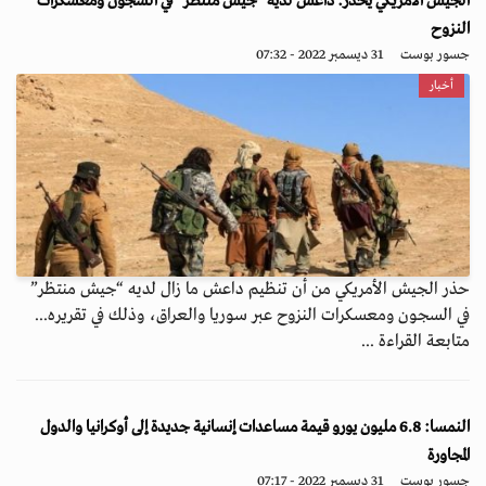
الجيش الأمريكي يحذر: داعش لديه “جيش منتظر” في السجون ومعسكرات
النزوح
جسور بوست
31 ديسمبر 2022 - 07:32
أخبار
حذر الجيش الأمريكي من أن تنظيم داعش ما زال لديه “جيش منتظر”
في السجون ومعسكرات النزوح عبر سوريا والعراق، وذلك في تقريره...
متابعة القراءة ...
النمسا: 6.8 مليون يورو قيمة مساعدات إنسانية جديدة إلى أوكرانيا والدول
المجاورة
جسور بوست
31 ديسمبر 2022 - 07:17