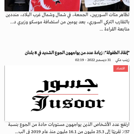
تظاهر مئات السوريين، الجمعة، في شمال وشمال غرب البلاد، منددين
بالتقارب التركي السوري، بعد يومين من استضافة موسكو وزيري د...
متابعة القراءة ...
"إنقاذ الطفولة": زيادة عدد من يواجهون الجوع الشديد في 8 بلدان
زينب مكي
31 ديسمبر 2022 - 02:19
اقتصاد
ارتفع عدد الأشخاص الذين يواجهون مستويات حادة من الجوع بنسبة
57٪ تقريبًا إلى 25.3 مليون من 16.1 مليون منذ عام 2019 في الب...