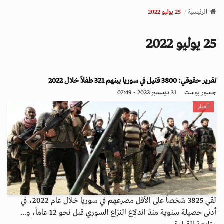
v
الرئيسية
25 يوليو 2022
i
g
25 يوليو 2022
a
t
i
o
تقرير حقوقي: 3800 قتيل في سوريا بينهم 321 طفلاً خلال 2022
n
جسور بوست
31 ديسمبر 2022 - 07:49
أخبار
لقي 3825 شخصاً على الأقل مصرعهم في سوريا خلال عام 2022، في
أدنى حصيلة سنوية منذ اندلاع النزاع السوري قبل نحو 12 عاماً، و...