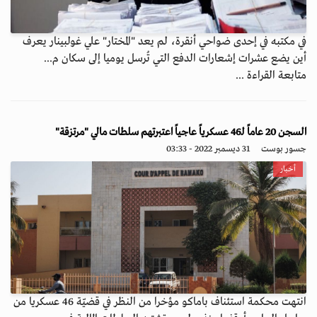
في مكتبه في إحدى ضواحي أنقرة، لم يعد "المختار" علي غولبينار يعرف
أين يضع عشرات إشعارات الدفع التي تُرسل يوميا إلى سكان م...
متابعة القراءة ...
السجن 20 عاماً لـ46 عسكرياً عاجياً اعتبرتهم سلطات مالي "مرتزقة"
جسور بوست
31 ديسمبر 2022 - 03:33
أخبار
انتهت محكمة استئناف باماكو مؤخرا من النظر في قضيّة 46 عسكريا من