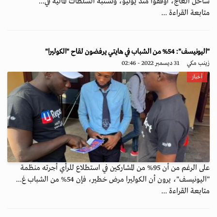
ساحل العاج، أوقفوا منذ يوليو، وتشتبه السلطات المالية في...
متابعة القراءة ...
"اليونيسف": 54% من الشباب في هايتي يرفضون لقاح "الكوليرا"
زينب مكي
31 ديسمبر 2022 - 02:46
أخبار
على الرغم من أن 95% من المشاركين في استطلاع للرأي أجرته منظمة
"اليونيسف"، يرون أن الكوليرا مرض خطير، فإن 54% من الشباب غ...
متابعة القراءة ...