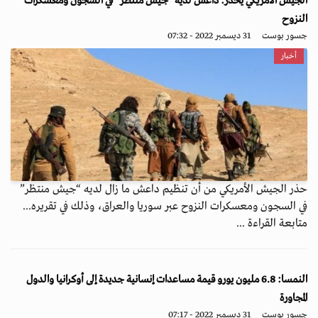
الجيش الأمريكي يحذر: داعش لديه “جيش منتظر” في السجون ومعسكرات
النزوح
جسور بوست
31 ديسمبر 2022 - 07:32
أخبار
حذر الجيش الأمريكي من أن تنظيم داعش ما زال لديه “جيش منتظر”
في السجون ومعسكرات النزوح عبر سوريا والعراق، وذلك في تقريره...
متابعة القراءة ...
النمسا: 6.8 مليون يورو قيمة مساعدات إنسانية جديدة إلى أوكرانيا والدول
المجاورة
جسور بوست
31 ديسمبر 2022 - 07:17