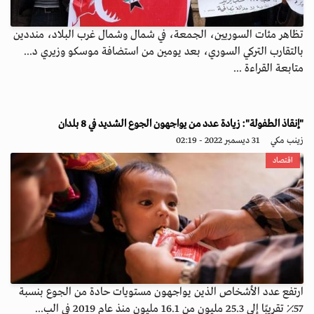
تظاهر مئات السوريين، الجمعة، في شمال وشمال غرب البلاد، منددين
بالتقارب التركي السوري، بعد يومين من استضافة موسكو وزيري د...
متابعة القراءة ...
"إنقاذ الطفولة": زيادة عدد من يواجهون الجوع الشديد في 8 بلدان
زينب مكي
31 ديسمبر 2022 - 02:19
اقتصاد
ارتفع عدد الأشخاص الذين يواجهون مستويات حادة من الجوع بنسبة
57٪ تقريبًا إلى 25.3 مليون من 16.1 مليون منذ عام 2019 في الب...