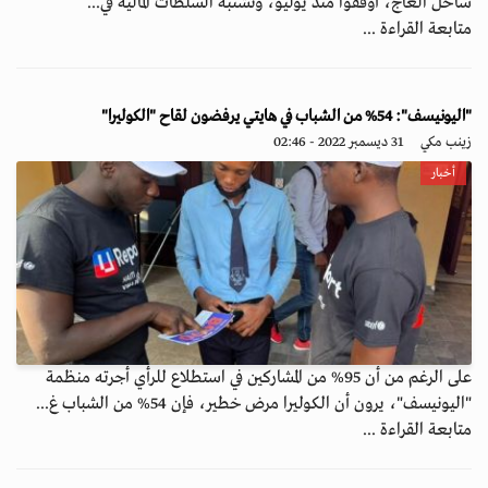
ساحل العاج، أوقفوا منذ يوليو، وتشتبه السلطات المالية في...
متابعة القراءة ...
"اليونيسف": 54% من الشباب في هايتي يرفضون لقاح "الكوليرا"
زينب مكي
31 ديسمبر 2022 - 02:46
أخبار
على الرغم من أن 95% من المشاركين في استطلاع للرأي أجرته منظمة
"اليونيسف"، يرون أن الكوليرا مرض خطير، فإن 54% من الشباب غ...
متابعة القراءة ...