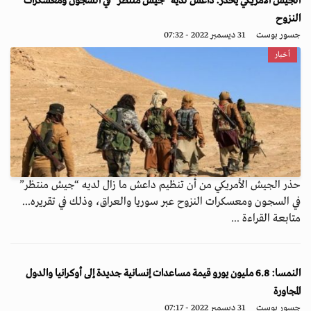
الجيش الأمريكي يحذر: داعش لديه “جيش منتظر” في السجون ومعسكرات
النزوح
جسور بوست
31 ديسمبر 2022 - 07:32
أخبار
حذر الجيش الأمريكي من أن تنظيم داعش ما زال لديه “جيش منتظر”
في السجون ومعسكرات النزوح عبر سوريا والعراق، وذلك في تقريره...
متابعة القراءة ...
النمسا: 6.8 مليون يورو قيمة مساعدات إنسانية جديدة إلى أوكرانيا والدول
المجاورة
جسور بوست
31 ديسمبر 2022 - 07:17