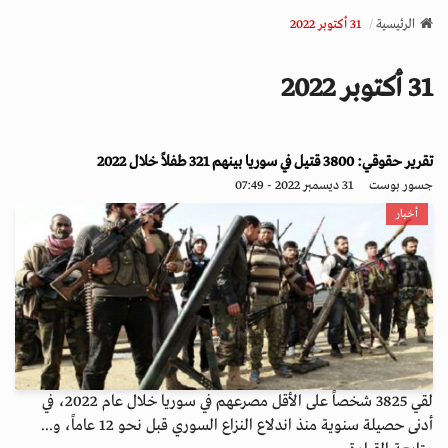
v
الرئيسية
31 أكتوبر 2022
i
g
31 أكتوبر 2022
a
t
i
o
تقرير حقوقي: 3800 قتيل في سوريا بينهم 321 طفلاً خلال 2022
n
جسور بوست
31 ديسمبر 2022 - 07:49
أخبار
لقي 3825 شخصاً على الأقل مصرعهم في سوريا خلال عام 2022، في
أدنى حصيلة سنوية منذ اندلاع النزاع السوري قبل نحو 12 عاماً، و...