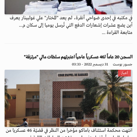
في مكتبه في إحدى ضواحي أنقرة، لم يعد "المختار" علي غولبينار يعرف
أين يضع عشرات إشعارات الدفع التي تُرسل يوميا إلى سكان م...
متابعة القراءة ...
السجن 20 عاماً لـ46 عسكرياً عاجياً اعتبرتهم سلطات مالي "مرتزقة"
جسور بوست
31 ديسمبر 2022 - 03:33
أخبار
انتهت محكمة استئناف باماكو مؤخرا من النظر في قضيّة 46 عسكريا من