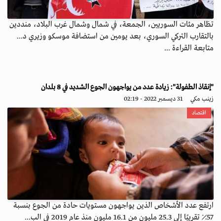
تظاهر مئات السوريين، الجمعة، في شمال وشمال غرب البلاد، منددين
بالتقارب التركي السوري، بعد يومين من استضافة موسكو وزيري د...
متابعة القراءة ...
"إنقاذ الطفولة": زيادة عدد من يواجهون الجوع الشديد في 8 بلدان
زينب مكي
31 ديسمبر 2022 - 02:19
اقتصاد
ارتفع عدد الأشخاص الذين يواجهون مستويات حادة من الجوع بنسبة
57٪ تقريبًا إلى 25.3 مليون من 16.1 مليون منذ عام 2019 في الب...