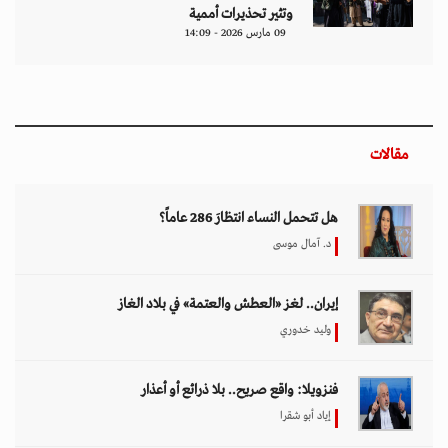
وتثير تحذيرات أممية
09 مارس 2026 - 14:09
مقالات
هل تتحمل النساء انتظارَ 286 عاماً؟
د. آمال موسى
إيران.. لغز «العطش والعتمة» في بلاد الغاز
وليد خدوري
فنزويلا: واقع صريح.. بلا ذرائع أو أعذار
إياد أبو شقرا