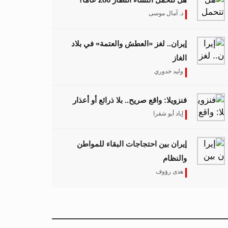
د. آمال موسى
إيران.. لغز «العطش والعتمة» في بلاد
الغاز
وليد خدوري
فنزويلا: واقع صريح.. بلا ذرائع أو أعذار
إياد أبو شقرا
إيران بين احتجاجات البقاء للمواطن
والنظام
هدى رؤوف