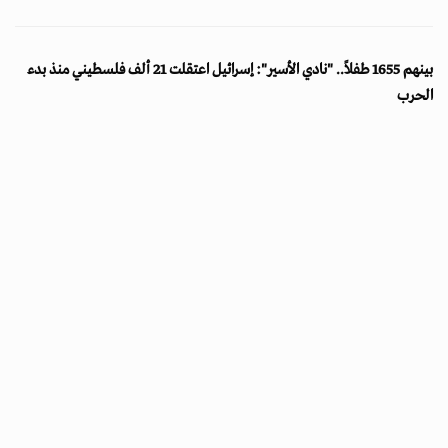
بينهم 1655 طفلاً.. "نادي الأسير": إسرائيل اعتقلت 21 ألف فلسطيني منذ بدء
الحرب
جسور بوست
31 ديسمبر 2025 - 12:10
أخبار
كشفت مؤسسات حقوقية فلسطينية عن تصعيد واسع في سياسات
الاعتقال الإسرائيلية خلال عام 2025، مؤكدة تسجيل آلاف حالات
الاعتقال...
متابعة القراءة ...