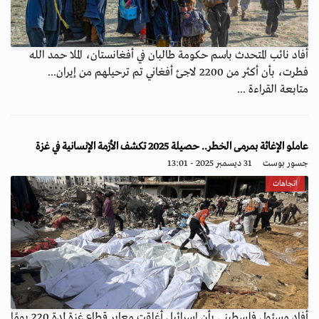
أفاد نائب المتحدث باسم حكومة طالبان في أفغانستان، الملا حمد الله
فطرت، بأن أكثر من 2200 لاجئ أفغاني تم ترحيلهم من إيران...
متابعة القراءة ...
عاملو الإغاثة بمرمى الخطر.. حصيلة 2025 تكشف الأزمة الإنسانية في غزة
جسور بوست
31 ديسمبر 2025 - 13:01
اتجاهات
أفاد مسئول فلسطيني بأن إسرائيل أغلقت معابر قطاع غزة لمدة 220 يومًا