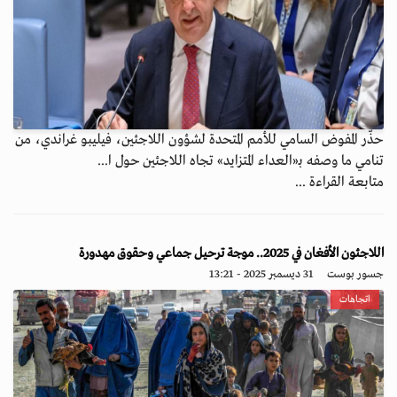
حذّر المفوض السامي للأمم المتحدة لشؤون اللاجئين، فيليبو غراندي، من
تنامي ما وصفه بـ«العداء المتزايد» تجاه اللاجئين حول ا...
متابعة القراءة ...
اللاجئون الأفغان في 2025.. موجة ترحيل جماعي وحقوق مهدورة
جسور بوست
31 ديسمبر 2025 - 13:21
اتجاهات