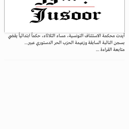
أيدت محكمة الاستئناف التونسية، مساء الثلاثاء، حكماً ابتدائياً يقضي
بسجن النائبة السابقة وزعيمة الحزب الحر الدستوري عبير...
متابعة القراءة ...
تزايد القيود في 2025.. تحذيرات أممية من تهميش واسع للنساء في أفغانستان
جسور بوست
31 ديسمبر 2025 - 00:15
إنسانيات