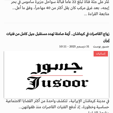
عُثر على جثة فتاة تبلغ 22 عاماً قبالة سواحل جزيرة ساموس في بحر
إيجه، بعد غرق مركب كان يقل أكثر من 40 مهاجراً، وفق ما أعل...
متابعة القراءة ...
زواج القاصرات في كرماشان.. أزمة صامتة تهدد مستقبل جيل كامل من فتيات
إيران
جسور بوست
31 ديسمبر 2025 - 10:11
إنسانيات
في مدينة كرماشان الإيرانية، تتكشف واحدة من أكثر القضايا الاجتماعية
حساسية وخطورة، إذ تُدفع الفتيات القاصرات منذ طفولتهن...