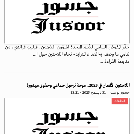
حذّر المفوض السامي للأمم المتحدة لشؤون اللاجئين، فيليبو غراندي، من
تنامي ما وصفه بـ«العداء المتزايد» تجاه اللاجئين حول ا...
متابعة القراءة ...
اللاجئون الأفغان في 2025.. موجة ترحيل جماعي وحقوق مهدورة
جسور بوست
31 ديسمبر 2025 - 13:21
اتجاهات