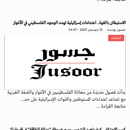
الاستيطان بالقوة.. اعتداءات إسرائيلية تهدد الوجود الفلسطيني في الأغوار
جسور بوست
31 ديسمبر 2025 - 14:07
اتجاهات
بدأت فصول جديدة من معاناة الفلسطينيين في الأغوار والضفة الغربية
مع تصاعد اعتداءات المستوطنين والقوات الإسرائيلية على حد...
متابعة القراءة ...
كسر الاحتكار.. كيف تعيد الشمس رسم خريطة "عدالة الطاقة" في إفريقيا؟