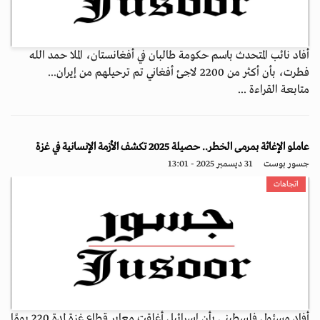
أفاد نائب المتحدث باسم حكومة طالبان في أفغانستان، الملا حمد الله
فطرت، بأن أكثر من 2200 لاجئ أفغاني تم ترحيلهم من إيران...
متابعة القراءة ...
عاملو الإغاثة بمرمى الخطر.. حصيلة 2025 تكشف الأزمة الإنسانية في غزة
جسور بوست
31 ديسمبر 2025 - 13:01
اتجاهات
أفاد مسئول فلسطيني بأن إسرائيل أغلقت معابر قطاع غزة لمدة 220 يومًا