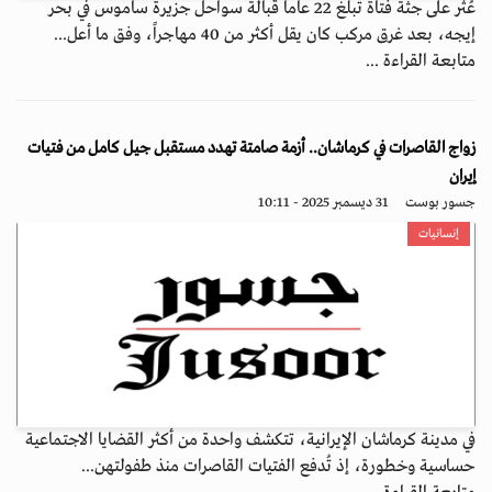
عُثر على جثة فتاة تبلغ 22 عاماً قبالة سواحل جزيرة ساموس في بحر
إيجه، بعد غرق مركب كان يقل أكثر من 40 مهاجراً، وفق ما أعل...
متابعة القراءة ...
زواج القاصرات في كرماشان.. أزمة صامتة تهدد مستقبل جيل كامل من فتيات
إيران
جسور بوست
31 ديسمبر 2025 - 10:11
إنسانيات
في مدينة كرماشان الإيرانية، تتكشف واحدة من أكثر القضايا الاجتماعية
حساسية وخطورة، إذ تُدفع الفتيات القاصرات منذ طفولتهن...