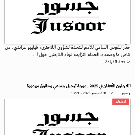
حذّر المفوض السامي للأمم المتحدة لشؤون اللاجئين، فيليبو غراندي، من
تنامي ما وصفه بـ«العداء المتزايد» تجاه اللاجئين حول ا...
متابعة القراءة ...
اللاجئون الأفغان في 2025.. موجة ترحيل جماعي وحقوق مهدورة
جسور بوست
31 ديسمبر 2025 - 13:21
اتجاهات