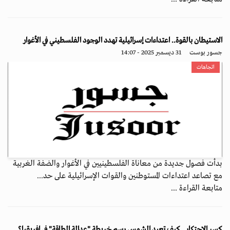
الاستيطان بالقوة.. اعتداءات إسرائيلية تهدد الوجود الفلسطيني في الأغوار
جسور بوست
31 ديسمبر 2025 - 14:07
اتجاهات
بدأت فصول جديدة من معاناة الفلسطينيين في الأغوار والضفة الغربية
مع تصاعد اعتداءات المستوطنين والقوات الإسرائيلية على حد...
متابعة القراءة ...
كسر الاحتكار.. كيف تعيد الشمس رسم خريطة "عدالة الطاقة" في إفريقيا؟