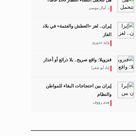
د. آمال موسى
إيران.. لغز «العطش والعتمة» في بلاد
الغاز
وليد خدوري
فنزويلا: واقع صريح.. بلا ذرائع أو أعذار
إياد أبو شقرا
إيران بين احتجاجات البقاء للمواطن
والنظام
هدى رؤوف