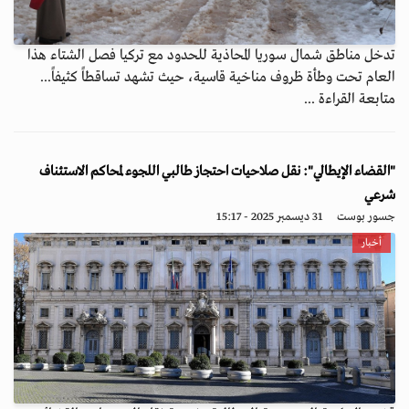
تدخل مناطق شمال سوريا المحاذية للحدود مع تركيا فصل الشتاء هذا
العام تحت وطأة ظروف مناخية قاسية، حيث تشهد تساقطاً كثيفاً...
متابعة القراءة ...
"القضاء الإيطالي": نقل صلاحيات احتجاز طالبي اللجوء لمحاكم الاستئناف
شرعي
جسور بوست
31 ديسمبر 2025 - 15:17
أخبار