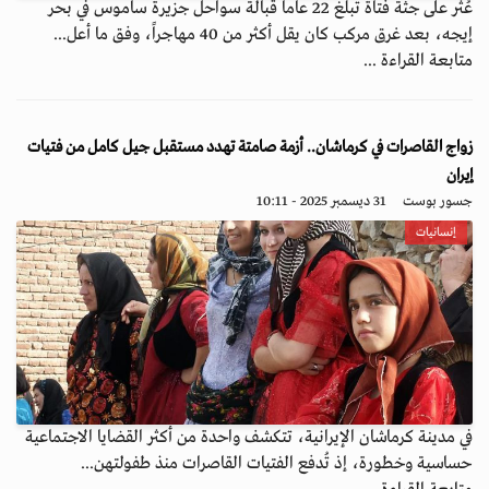
عُثر على جثة فتاة تبلغ 22 عاماً قبالة سواحل جزيرة ساموس في بحر
إيجه، بعد غرق مركب كان يقل أكثر من 40 مهاجراً، وفق ما أعل...
متابعة القراءة ...
زواج القاصرات في كرماشان.. أزمة صامتة تهدد مستقبل جيل كامل من فتيات
إيران
جسور بوست
31 ديسمبر 2025 - 10:11
إنسانيات
في مدينة كرماشان الإيرانية، تتكشف واحدة من أكثر القضايا الاجتماعية
حساسية وخطورة، إذ تُدفع الفتيات القاصرات منذ طفولتهن...