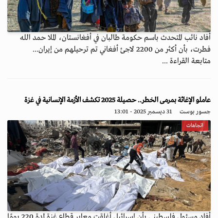
أفاد نائب المتحدث باسم حكومة طالبان في أفغانستان، الملا حمد الله
فطرت، بأن أكثر من 2200 لاجئ أفغاني تم ترحيلهم من إيران...
متابعة القراءة ...
عاملو الإغاثة بمرمى الخطر.. حصيلة 2025 تكشف الأزمة الإنسانية في غزة
جسور بوست
31 ديسمبر 2025 - 13:01
اتجاهات
أفاد مسئول فلسطيني بأن إسرائيل أغلقت معابر قطاع غزة لمدة 220 يومًا