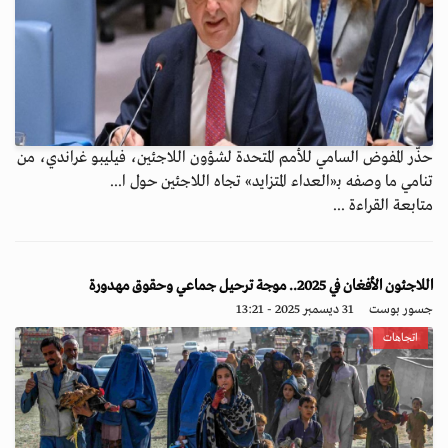
حذّر المفوض السامي للأمم المتحدة لشؤون اللاجئين، فيليبو غراندي، من
تنامي ما وصفه بـ«العداء المتزايد» تجاه اللاجئين حول ا...
متابعة القراءة ...
اللاجئون الأفغان في 2025.. موجة ترحيل جماعي وحقوق مهدورة
جسور بوست
31 ديسمبر 2025 - 13:21
اتجاهات