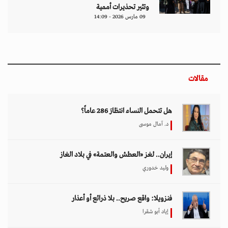
وتثير تحذيرات أممية
09 مارس 2026 - 14:09
مقالات
هل تتحمل النساء انتظارَ 286 عاماً؟
د. آمال موسى
إيران.. لغز «العطش والعتمة» في بلاد الغاز
وليد خدوري
فنزويلا: واقع صريح.. بلا ذرائع أو أعذار
إياد أبو شقرا