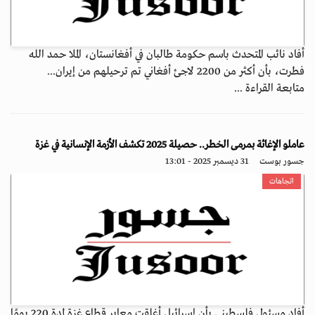
أفاد نائب المتحدث باسم حكومة طالبان في أفغانستان، الملا حمد الله
فطرت، بأن أكثر من 2200 لاجئ أفغاني تم ترحيلهم من إيران...
متابعة القراءة ...
عاملو الإغاثة بمرمى الخطر.. حصيلة 2025 تكشف الأزمة الإنسانية في غزة
جسور بوست
31 ديسمبر 2025 - 13:01
اتجاهات
أفاد مسئول فلسطيني بأن إسرائيل أغلقت معابر قطاع غزة لمدة 220 يومًا