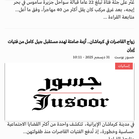
عُثر على جثة فتاة تبلغ 22 عاماً قبالة سواحل جزيرة ساموس في بحر
إيجه، بعد غرق مركب كان يقل أكثر من 40 مهاجراً، وفق ما أعل...
متابعة القراءة ...
زواج القاصرات في كرماشان.. أزمة صامتة تهدد مستقبل جيل كامل من فتيات
إيران
جسور بوست
31 ديسمبر 2025 - 10:11
إنسانيات
في مدينة كرماشان الإيرانية، تتكشف واحدة من أكثر القضايا الاجتماعية
حساسية وخطورة، إذ تُدفع الفتيات القاصرات منذ طفولتهن...