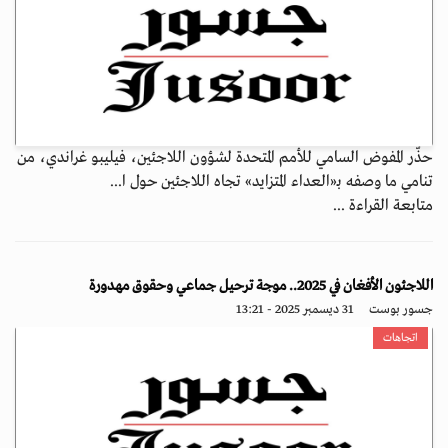
حذّر المفوض السامي للأمم المتحدة لشؤون اللاجئين، فيليبو غراندي، من
تنامي ما وصفه بـ«العداء المتزايد» تجاه اللاجئين حول ا...
متابعة القراءة ...
اللاجئون الأفغان في 2025.. موجة ترحيل جماعي وحقوق مهدورة
جسور بوست
31 ديسمبر 2025 - 13:21
اتجاهات