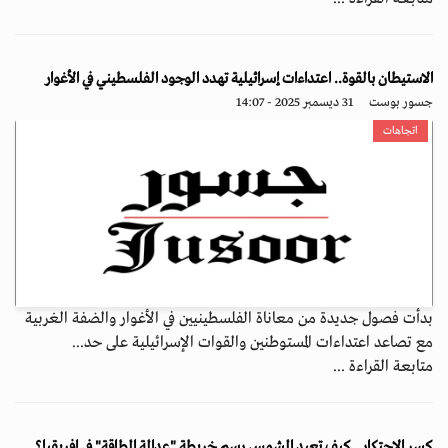
الاستيطان بالقوة.. اعتداءات إسرائيلية تهدد الوجود الفلسطيني في الأغوار
جسور بوست
31 ديسمبر 2025 - 14:07
اتجاهات
بدأت فصول جديدة من معاناة الفلسطينيين في الأغوار والضفة الغربية
مع تصاعد اعتداءات المستوطنين والقوات الإسرائيلية على حد...
متابعة القراءة ...
كسر الاحتكار.. كيف تعيد الشمس رسم خريطة "عدالة الطاقة" في إفريقيا؟