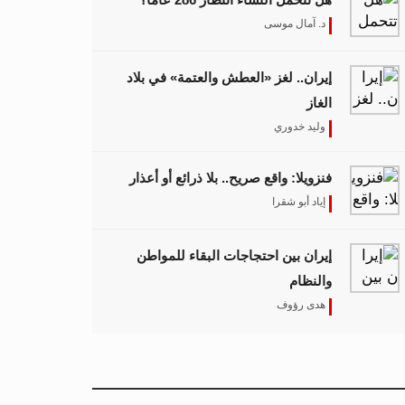
د. آمال موسى
إيران.. لغز «العطش والعتمة» في بلاد
الغاز
وليد خدوري
فنزويلا: واقع صريح.. بلا ذرائع أو أعذار
إياد أبو شقرا
إيران بين احتجاجات البقاء للمواطن
والنظام
هدى رؤوف