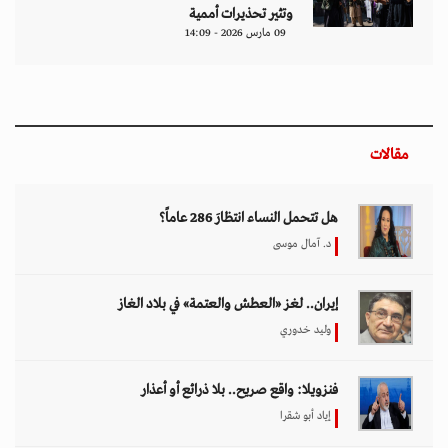
وتثير تحذيرات أممية
09 مارس 2026 - 14:09
مقالات
هل تتحمل النساء انتظارَ 286 عاماً؟
د. آمال موسى
إيران.. لغز «العطش والعتمة» في بلاد الغاز
وليد خدوري
فنزويلا: واقع صريح.. بلا ذرائع أو أعذار
إياد أبو شقرا