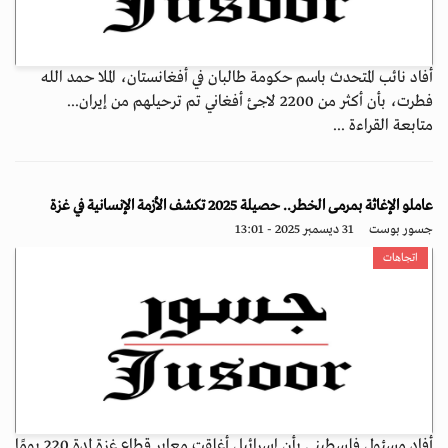
أفاد نائب المتحدث باسم حكومة طالبان في أفغانستان، الملا حمد الله
فطرت، بأن أكثر من 2200 لاجئ أفغاني تم ترحيلهم من إيران...
متابعة القراءة ...
عاملو الإغاثة بمرمى الخطر.. حصيلة 2025 تكشف الأزمة الإنسانية في غزة
جسور بوست
31 ديسمبر 2025 - 13:01
اتجاهات
أفاد مسئول فلسطيني بأن إسرائيل أغلقت معابر قطاع غزة لمدة 220 يومًا