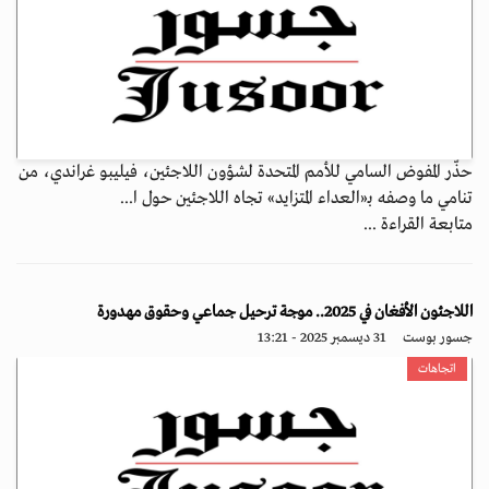
حذّر المفوض السامي للأمم المتحدة لشؤون اللاجئين، فيليبو غراندي، من
تنامي ما وصفه بـ«العداء المتزايد» تجاه اللاجئين حول ا...
متابعة القراءة ...
اللاجئون الأفغان في 2025.. موجة ترحيل جماعي وحقوق مهدورة
جسور بوست
31 ديسمبر 2025 - 13:21
اتجاهات