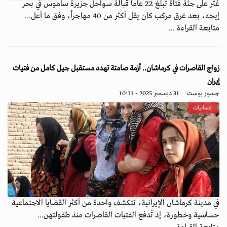
عُثر على جثة فتاة تبلغ 22 عاماً قبالة سواحل جزيرة ساموس في بحر
إيجه، بعد غرق مركب كان يقل أكثر من 40 مهاجراً، وفق ما أعل...
متابعة القراءة ...
زواج القاصرات في كرماشان.. أزمة صامتة تهدد مستقبل جيل كامل من فتيات
إيران
جسور بوست
31 ديسمبر 2025 - 10:11
إنسانيات
في مدينة كرماشان الإيرانية، تتكشف واحدة من أكثر القضايا الاجتماعية
حساسية وخطورة، إذ تُدفع الفتيات القاصرات منذ طفولتهن...