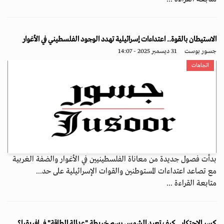
الاستيطان بالقوة.. اعتداءات إسرائيلية تهدد الوجود الفلسطيني في الأغوار
جسور بوست
31 ديسمبر 2025 - 14:07
اتجاهات
بدأت فصول جديدة من معاناة الفلسطينيين في الأغوار والضفة الغربية
مع تصاعد اعتداءات المستوطنين والقوات الإسرائيلية على حد...
متابعة القراءة ...
كسر الاحتكار.. كيف تعيد الشمس رسم خريطة "عدالة الطاقة" في إفريقيا؟