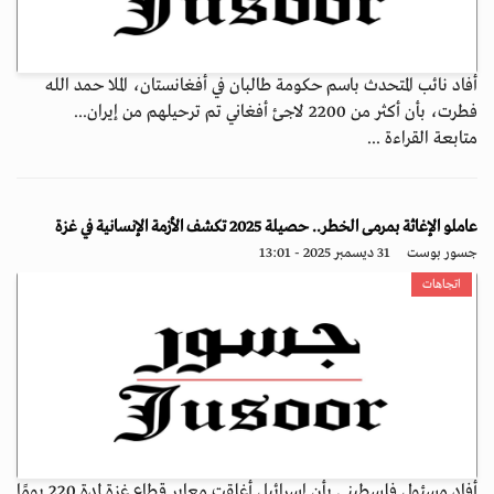
أفاد نائب المتحدث باسم حكومة طالبان في أفغانستان، الملا حمد الله
فطرت، بأن أكثر من 2200 لاجئ أفغاني تم ترحيلهم من إيران...
متابعة القراءة ...
عاملو الإغاثة بمرمى الخطر.. حصيلة 2025 تكشف الأزمة الإنسانية في غزة
جسور بوست
31 ديسمبر 2025 - 13:01
اتجاهات
أفاد مسئول فلسطيني بأن إسرائيل أغلقت معابر قطاع غزة لمدة 220 يومًا