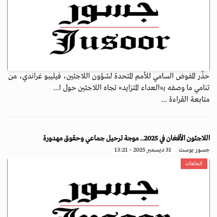
حذّر المفوض السامي للأمم المتحدة لشؤون اللاجئين، فيليبو غراندي، من
تنامي ما وصفه بـ«العداء المتزايد» تجاه اللاجئين حول ا...
متابعة القراءة ...
اللاجئون الأفغان في 2025.. موجة ترحيل جماعي وحقوق مهدورة
جسور بوست
31 ديسمبر 2025 - 13:21
اتجاهات