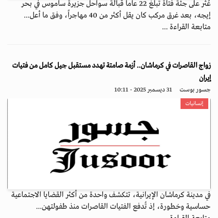
عُثر على جثة فتاة تبلغ 22 عاماً قبالة سواحل جزيرة ساموس في بحر
إيجه، بعد غرق مركب كان يقل أكثر من 40 مهاجراً، وفق ما أعل...
متابعة القراءة ...
زواج القاصرات في كرماشان.. أزمة صامتة تهدد مستقبل جيل كامل من فتيات
إيران
جسور بوست
31 ديسمبر 2025 - 10:11
إنسانيات
في مدينة كرماشان الإيرانية، تتكشف واحدة من أكثر القضايا الاجتماعية
حساسية وخطورة، إذ تُدفع الفتيات القاصرات منذ طفولتهن...