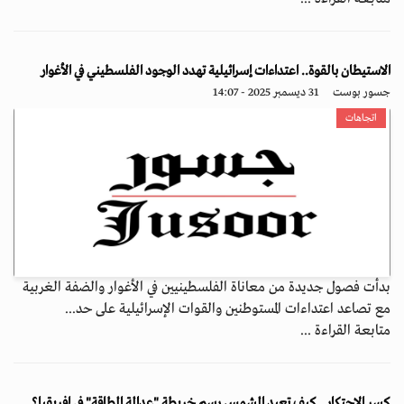
الاستيطان بالقوة.. اعتداءات إسرائيلية تهدد الوجود الفلسطيني في الأغوار
جسور بوست
31 ديسمبر 2025 - 14:07
اتجاهات
بدأت فصول جديدة من معاناة الفلسطينيين في الأغوار والضفة الغربية
مع تصاعد اعتداءات المستوطنين والقوات الإسرائيلية على حد...
متابعة القراءة ...
كسر الاحتكار.. كيف تعيد الشمس رسم خريطة "عدالة الطاقة" في إفريقيا؟