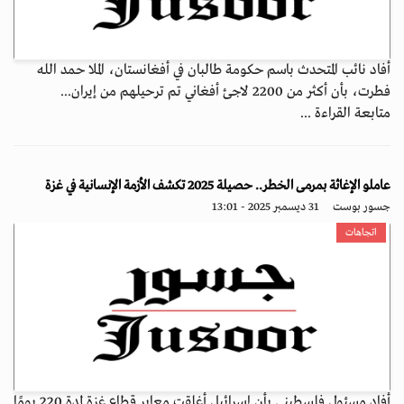
أفاد نائب المتحدث باسم حكومة طالبان في أفغانستان، الملا حمد الله
فطرت، بأن أكثر من 2200 لاجئ أفغاني تم ترحيلهم من إيران...
متابعة القراءة ...
عاملو الإغاثة بمرمى الخطر.. حصيلة 2025 تكشف الأزمة الإنسانية في غزة
جسور بوست
31 ديسمبر 2025 - 13:01
اتجاهات
أفاد مسئول فلسطيني بأن إسرائيل أغلقت معابر قطاع غزة لمدة 220 يومًا