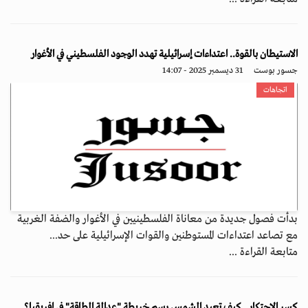
الاستيطان بالقوة.. اعتداءات إسرائيلية تهدد الوجود الفلسطيني في الأغوار
جسور بوست
31 ديسمبر 2025 - 14:07
اتجاهات
بدأت فصول جديدة من معاناة الفلسطينيين في الأغوار والضفة الغربية
مع تصاعد اعتداءات المستوطنين والقوات الإسرائيلية على حد...
متابعة القراءة ...
كسر الاحتكار.. كيف تعيد الشمس رسم خريطة "عدالة الطاقة" في إفريقيا؟