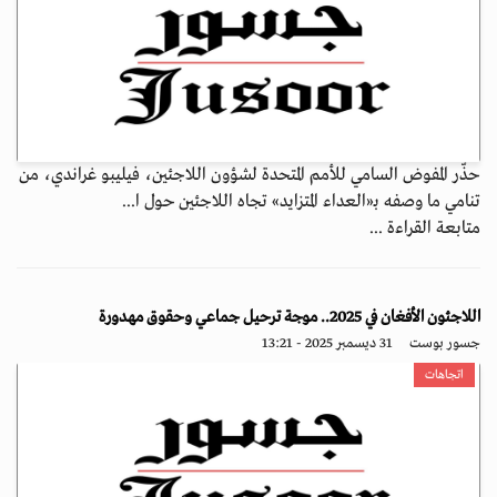
حذّر المفوض السامي للأمم المتحدة لشؤون اللاجئين، فيليبو غراندي، من
تنامي ما وصفه بـ«العداء المتزايد» تجاه اللاجئين حول ا...
متابعة القراءة ...
اللاجئون الأفغان في 2025.. موجة ترحيل جماعي وحقوق مهدورة
جسور بوست
31 ديسمبر 2025 - 13:21
اتجاهات