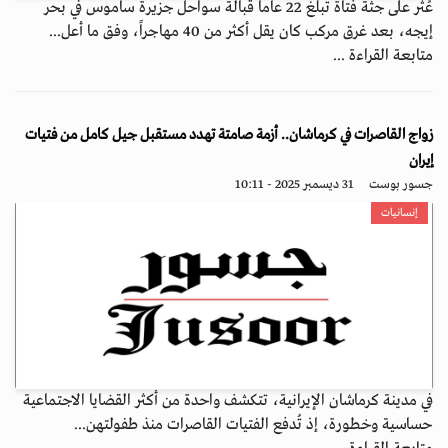
عُثر على جثة فتاة تبلغ 22 عاماً قبالة سواحل جزيرة ساموس في بحر
إيجه، بعد غرق مركب كان يقل أكثر من 40 مهاجراً، وفق ما أعل...
متابعة القراءة ...
زواج القاصرات في كرماشان.. أزمة صامتة تهدد مستقبل جيل كامل من فتيات
إيران
جسور بوست
31 ديسمبر 2025 - 10:11
إنسانيات
في مدينة كرماشان الإيرانية، تتكشف واحدة من أكثر القضايا الاجتماعية
حساسية وخطورة، إذ تُدفع الفتيات القاصرات منذ طفولتهن...