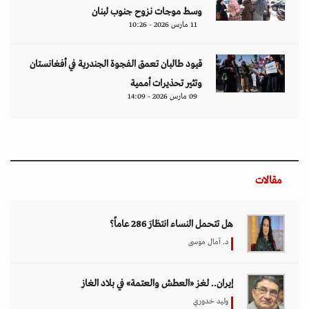
وسط موجات نزوح جنوب لبنان
11 مارس 2026 - 10:26
قيود طالبان تعمق الفجوة الجندرية في أفغانستان
وتثير تحذيرات أممية
09 مارس 2026 - 14:09
مقالات
هل تتحمل النساء انتظارَ 286 عاماً؟
د. آمال موسى
إيران.. لغز «العطش والعتمة» في بلاد الغاز
وليد خدوري