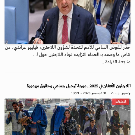
حذّر المفوض السامي للأمم المتحدة لشؤون اللاجئين، فيليبو غراندي، من
تنامي ما وصفه بـ«العداء المتزايد» تجاه اللاجئين حول ا...
متابعة القراءة ...
اللاجئون الأفغان في 2025.. موجة ترحيل جماعي وحقوق مهدورة
جسور بوست
31 ديسمبر 2025 - 13:21
اتجاهات