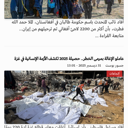
أفاد نائب المتحدث باسم حكومة طالبان في أفغانستان، الملا حمد الله
فطرت، بأن أكثر من 2200 لاجئ أفغاني تم ترحيلهم من إيران...
متابعة القراءة ...
عاملو الإغاثة بمرمى الخطر.. حصيلة 2025 تكشف الأزمة الإنسانية في غزة
جسور بوست
31 ديسمبر 2025 - 13:01
اتجاهات
أفاد مسئول فلسطيني بأن إسرائيل أغلقت معابر قطاع غزة لمدة 220 يومًا