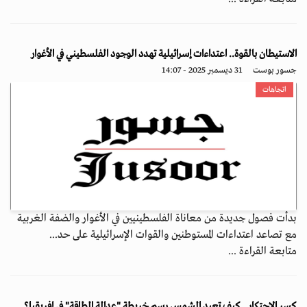
الاستيطان بالقوة.. اعتداءات إسرائيلية تهدد الوجود الفلسطيني في الأغوار
جسور بوست
31 ديسمبر 2025 - 14:07
اتجاهات
بدأت فصول جديدة من معاناة الفلسطينيين في الأغوار والضفة الغربية
مع تصاعد اعتداءات المستوطنين والقوات الإسرائيلية على حد...
متابعة القراءة ...
كسر الاحتكار.. كيف تعيد الشمس رسم خريطة "عدالة الطاقة" في إفريقيا؟