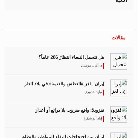
مقالات
هل تتحمل النساء انتظارَ 286 عاماً؟
د. آمال موسى
إيران.. لغز «العطش والعتمة» في بلاد الغاز
وليد خدوري
فنزويلا: واقع صريح.. بلا ذرائع أو أعذار
إياد أبو شقرا
إيران بين احتجاجات البقاء للمواطن والنظام