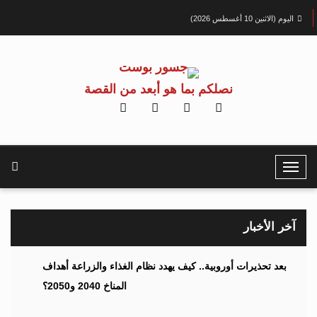
اليوم (الاثنين 10 أغسطس 2026)
نصلكم بما هو أبعد من القصة
T
o
g
g
آخر الأخبار
l
e
بعد تحذيرات أوروبية.. كيف يهدد نظام الغذاء والزراعة أهداف
N
المناخ 2040 و2050؟
a
v