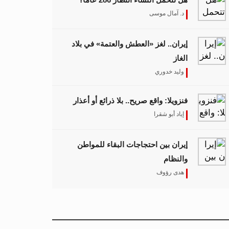
د. آمال موسى
إيران.. لغز «العطش والعتمة» في بلاد
الغاز
وليد خدوري
فنزويلا: واقع صريح.. بلا ذرائع أو أعذار
إياد أبو شقرا
إيران بين احتجاجات البقاء للمواطن
والنظام
هدى رؤوف