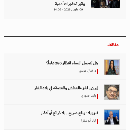
فنزويلا: واقع صريح.. بلا ذرائع أو أعذار
إياد أبو شقرا
إيران بين احتجاجات البقاء للمواطن والنظام
هدى رؤوف
اختيار المحرر
بين حماية الحقوق وتعزيز الأمن الدولي.. نقاشات
معمّقة في مجلس حقوق الإنسان حول مكافحة
الإرهاب
11 مارس 2026 - 09:30