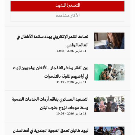
وسط موجات نزوح جنوب لبنان
11 مارس 2026 - 10:26
قيود طالبان تعمق الفجوة الجندرية في أفغانستان
وتثير تحذيرات أممية
09 مارس 2026 - 14:09
مقالات
هل تتحمل النساء انتظارَ 286 عاماً؟
د. آمال موسى
إيران.. لغز «العطش والعتمة» في بلاد الغاز
وليد خدوري