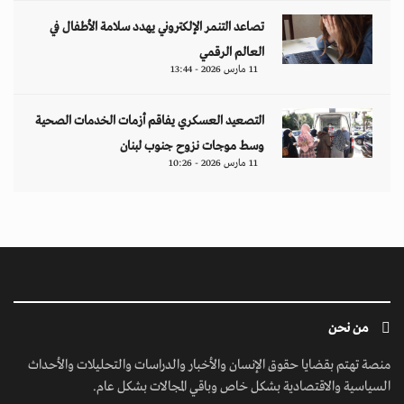
من نحن
منصة تهتم بقضايا حقوق الإنسان والأخبار والدراسات والتحليلات والأحداث
السياسية والاقتصادية بشكل خاص وباقي المجالات بشكل عام.
ابق على تواصل معنا
مبنى إيريديوم - البرشاء الأولى - شارع أم سقيم - دبي - الإمارات العربية المتحدة -
مكتب رقم 222-01
contact@jusoorpost.com
0097145832243
روابط سريعة