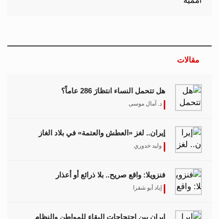
مقالات
هل تتحمل النساء انتظارَ 286 عاماً؟
د. آمال موسى
إيران.. لغز «العطش والعتمة» في بلاد الغاز
وليد خدوري
فنزويلا: واقع صريح.. بلا ذرائع أو أعذار
إياد أبو شقرا
إيران بين احتجاجات البقاء للمواطن والنظام