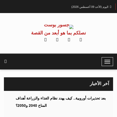
اليوم (الأحد 09 أغسطس 2026)
نصلكم بما هو أبعد من القصة
T
o
g
g
آخر الأخبار
l
e
بعد تحذيرات أوروبية.. كيف يهدد نظام الغذاء والزراعة أهداف
N
المناخ 2040 و2050؟
a
v