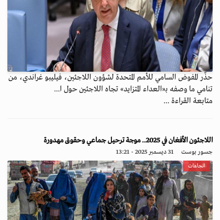
حذّر المفوض السامي للأمم المتحدة لشؤون اللاجئين، فيليبو غراندي، من
تنامي ما وصفه بـ«العداء المتزايد» تجاه اللاجئين حول ا...
متابعة القراءة ...
اللاجئون الأفغان في 2025.. موجة ترحيل جماعي وحقوق مهدورة
جسور بوست
31 ديسمبر 2025 - 13:21
اتجاهات