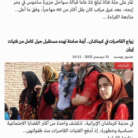
عُثر على جثة فتاة تبلغ 22 عاماً قبالة سواحل جزيرة ساموس في بحر
إيجه، بعد غرق مركب كان يقل أكثر من 40 مهاجراً، وفق ما أعل...
متابعة القراءة ...
زواج القاصرات في كرماشان.. أزمة صامتة تهدد مستقبل جيل كامل من فتيات
إيران
جسور بوست
31 ديسمبر 2025 - 10:11
إنسانيات
في مدينة كرماشان الإيرانية، تتكشف واحدة من أكثر القضايا الاجتماعية
حساسية وخطورة، إذ تُدفع الفتيات القاصرات منذ طفولتهن...