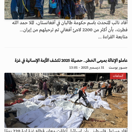
أفاد نائب المتحدث باسم حكومة طالبان في أفغانستان، الملا حمد الله
فطرت، بأن أكثر من 2200 لاجئ أفغاني تم ترحيلهم من إيران...
متابعة القراءة ...
عاملو الإغاثة بمرمى الخطر.. حصيلة 2025 تكشف الأزمة الإنسانية في غزة
جسور بوست
31 ديسمبر 2025 - 13:01
اتجاهات
أفاد مسئول فلسطيني بأن إسرائيل أغلقت معابر قطاع غزة لمدة 220 يومًا