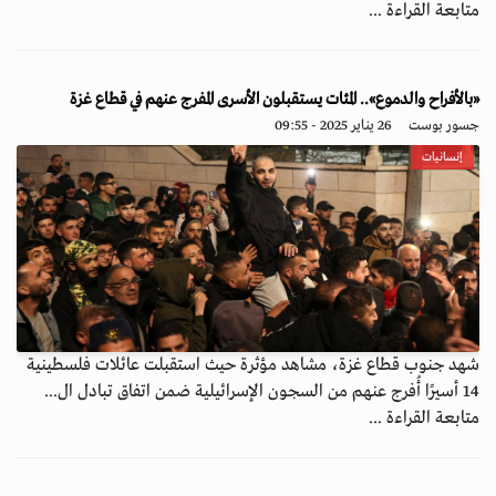
متابعة القراءة ...
«بالأفراح والدموع».. المئات يستقبلون الأسرى المفرج عنهم في قطاع غزة
جسور بوست
26 يناير 2025 - 09:55
إنسانيات
شهد جنوب قطاع غزة، مشاهد مؤثرة حيث استقبلت عائلات فلسطينية
14 أسيرًا أُفرج عنهم من السجون الإسرائيلية ضمن اتفاق تبادل ال...
متابعة القراءة ...