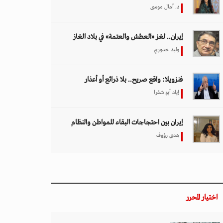
د. آمال موسى
إيران.. لغز «العطش والعتمة» في بلاد الغاز
وليد خدوري
فنزويلا: واقع صريح.. بلا ذرائع أو أعذار
إياد أبو شقرا
إيران بين احتجاجات البقاء للمواطن والنظام
هدى رؤوف
اختيار المحرر