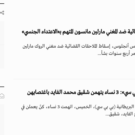
ية ضد المغني مارلين مانسون المتهم بـ«الاعتداء الجنسي»
لوس أنجلوس، إسقاط الملاحقات القضائية ضد مغني الروك مارلين
 أربع سنوات بشأ...
 الفايد باغتصابهن
في مقابلة مع هيئة الإذاعة البريطانية (بي بي سي)، الخميس، اتهمت 3 نساء، كنّ يعملن في
الفايد، شقيق...