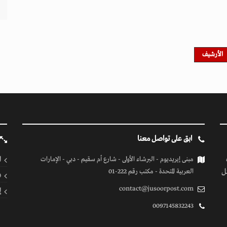
الأرشيف
ابق على تواصل معنا
ا
مبنى إيريديوم - البرشاء الأولى - شارع أم سقيم - دبي - الإمارات
ل
العربية المتحدة - مكتب رقم 222-01
ف
contact@jusoorpost.com
إ
0097145832243