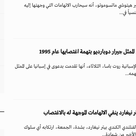
هير هيتوشي ماتسوموتو، أنه سيحارب الاتهامات التي وجهتها إليه
ياً في...
مثل جيرار دوبارديو بتهمة اغتصابها عام 1995
إسبانية روت باسا، الثلاثاء، أنها تقدمت بدعوى في إسبانيا على الممثل
مه...
 نيغارد ينفي الاتهامات الموجهة له بالاغتصاب
فنلندي الكندي بيتر نيغارد، بشدة، الجمعة، ارتكابه أي سلوك
لأخير من شهادة...